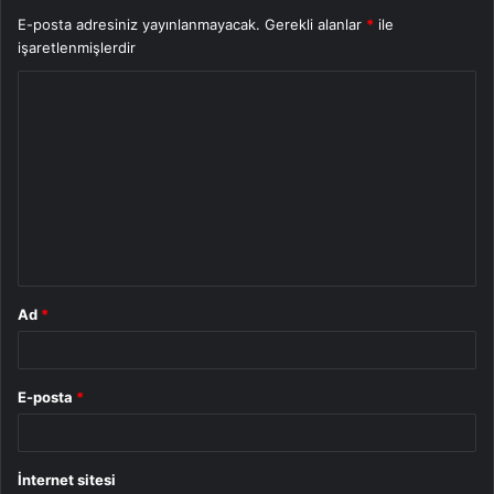
E-posta adresiniz yayınlanmayacak.
Gerekli alanlar
*
ile
işaretlenmişlerdir
Y
o
r
u
m
*
Ad
*
E-posta
*
İnternet sitesi