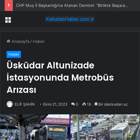
CHP Muş İl Başkanlığı’na Atanan Demirel: “Birlikte Başaracağız, Birlikte Güçleneceğiz”
Menü
Anasayfa
/
Haber
Haber
Üsküdar Altunizade
İstasyonunda Metrobüs
Arızası
ELİF ŞAHİN
Ekim 21, 2023
0
18
Bir dakikadan az