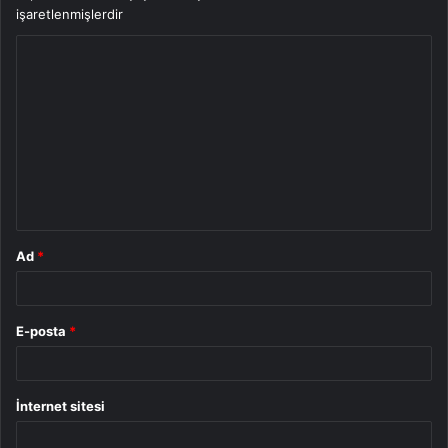
işaretlenmişlerdir
Y
o
r
u
m
*
Ad
*
E-posta
*
İnternet sitesi