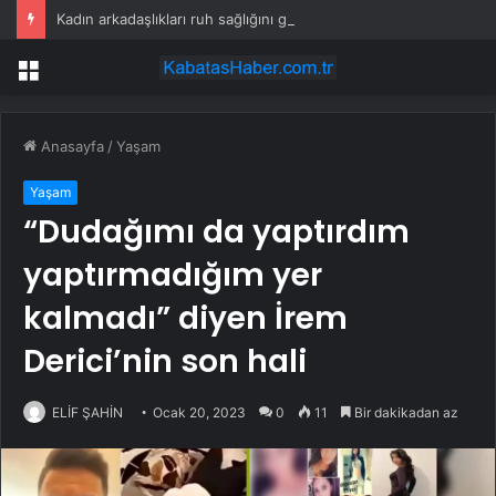
Kadın arkadaşlıkları ruh sağlığını güçlendiriyor
Menü
Anasayfa
/
Yaşam
Yaşam
“Dudağımı da yaptırdım
yaptırmadığım yer
kalmadı” diyen İrem
Derici’nin son hali
ELİF ŞAHİN
Ocak 20, 2023
0
11
Bir dakikadan az