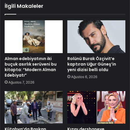
İlgili Makaleler
Alman edebiyatının iki
Rolünü Burak Özçivit’e
buçuk asırlık serüveni bu
kaptıran Uğur Güneş’in
kitapta: “Modern Alman
yeni dizisi belli oldu
Edebiyatı”
Ağustos 6, 2026
Ağustos 7, 2026
Kütahya’da Başkan
Kızını dershaneye