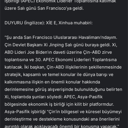
İşbirliği (APEC) Ekonomik Liderler Toplantısına katılmak
üzere Salı günü San Francisco’ya geldi.
DUYURU (İngilizce): XİE E, Xinhua muhabiri:
“Şu anda San Francisco Uluslararası Havalimanı’ndayım.
Çin Devlet Başkanı Xi Jinping Salı günü buraya geldi. Xi,
ABD Lideri Joe Biden’ın daveti üzerine Çin-ABD zirve
toplantısına ve 30. APEC Ekonomi Liderleri Toplantısına
katılacak. İki başkan, Çin-ABD ilişkilerinin şekillenmesinde
stratejik, kapsamlı ve temel konular ile dünya barışı ve
kalkınmasına ilişkin en önemli konular hakkında
derinlemesine görüş alışverişinde bulunulduğunu belirten
Xi, toplantıda şunları söyledi: APEC, Asya-Pasifik
bölgesinde ekonomik iş birliği için kilit bir platformdur.
Asya-Pasifik işbirliği “Çin’in bölgesel ve küresel büyümeyi
derinleştirme ve destekleme konusundaki ana önerilerini
ayrıntılı olarak açıklayacağı önemli bir konuşma yapacak.”