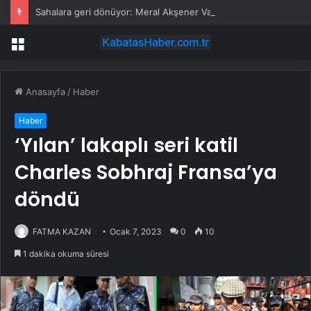
Sahalara geri dönüyor: Meral Akşener Vakfı resmen kuruldu
Menü
Anasayfa
/
Haber
Haber
‘Yılan’ lakaplı seri katil
Charles Sobhraj Fransa’ya
döndü
FATMA KAZAN
Ocak 7, 2023
0
10
1 dakika okuma süresi