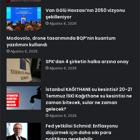
Van Gölü Havzası’nın 2050 vizyonu
şekilleniyor
Ağustos 6, 2026
Modovolo, drone tasarımında BQP’nin kuantum
yazılımını kullandı
Ağustos 6, 2026
SPK’dan 4 şirketin halka arzına onay
Ağustos 6, 2026
İstanbul KAĞITHANE su kesintisi! 20-21
Temmuz İSKİ Kağıthane su kesintisi ne
zaman bitecek, sular ne zaman
gelecek?
Ağustos 6, 2026
Fed yetkilisi Schmid: Enflasyonu
düşürmek için daha sıkı para
politikası gerekebilir