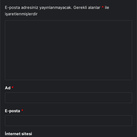
E-posta adresiniz yayınlanmayacak.
Gerekli alanlar
*
ile
işaretlenmişlerdir
Y
o
r
u
m
*
Ad
*
E-posta
*
İnternet sitesi