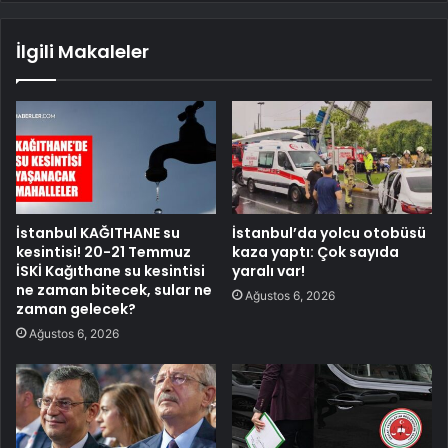
İlgili Makaleler
İstanbul KAĞITHANE su
İstanbul’da yolcu otobüsü
kesintisi! 20-21 Temmuz
kaza yaptı: Çok sayıda
İSKİ Kağıthane su kesintisi
yaralı var!
ne zaman bitecek, sular ne
Ağustos 6, 2026
zaman gelecek?
Ağustos 6, 2026