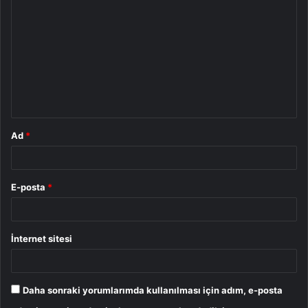
o
r
u
m
*
Ad
*
E-posta
*
İnternet sitesi
Daha sonraki yorumlarımda kullanılması için adım, e-posta