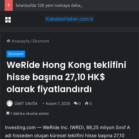
İstanbul’da 128 yeni noktaya daha EDS geliyor
Menü
Anasayfa
/
Ekonomi
Ekonomi
WeRide Hong Kong teklifini
hisse başına 27,10 HK$
olarak fiyatlandırdı
ÜMİT SAVĞA
Kasım 7, 2025
0
0
1 dakika okuma süresi
Investing.com —
WeRide Inc. (WRD)
, 88,25 milyon Sınıf A
adi hisseden oluşan küresel teklifini hisse başına 27,10