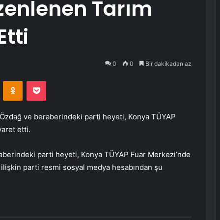
zenlenen Tarım
Etti
0
0
Bir dakikadan az
VKontakte
Odnoklassniki
Pocket
Özdağ ve beraberindeki parti heyeti, Konya TÜYAP
ret etti.
aberindeki parti heyeti, Konya TÜYAP Fuar Merkezi’nde
e ilişkin parti resmi sosyal medya hesabından şu