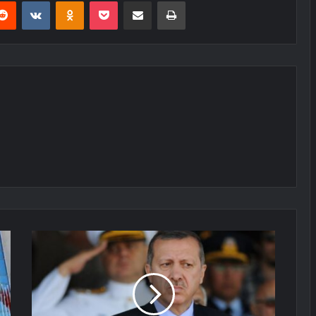
erest
Reddit
VKontakte
Odnoklassniki
Pocket
E-Posta ile paylaş
Yazdır