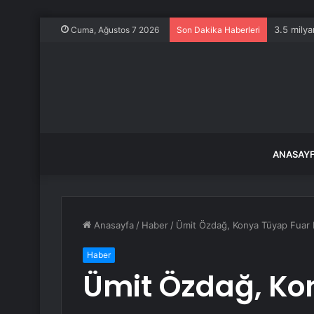
3.5 milya
Cuma, Ağustos 7 2026
Son Dakika Haberleri
ANASAY
Anasayfa
/
Haber
/
Ümit Özdağ, Konya Tüyap Fuar M
Haber
Ümit Özdağ, Ko