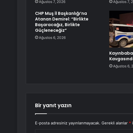
Ağustos 7, 2026
Ağustos 7, 
CHP Muş İl Başkanlığı’na
Atanan Demirel: “Birlikte
Başaracağız, Birlikte
Güçleneceğiz”
Ağustos 6, 2026
Kayınbab
Kavgasında
Ağustos 6, 
Bir yanıt yazın
E-posta adresiniz yayınlanmayacak.
Gerekli alanlar
*
i