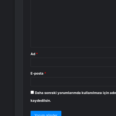
Y
o
r
u
m
*
Ad
*
E-posta
*
Daha sonraki yorumlarımda kullanılması için adı
kaydedilsin.