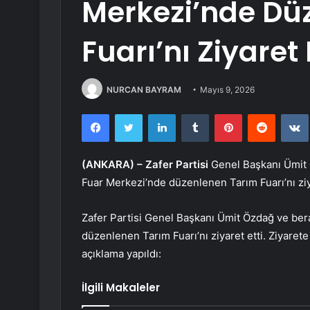
Merkezi’nde Dü
Fuarı’nı Ziyaret 
NURCAN BAYRAM
Mayıs 9, 2026
Facebook
Twitter
LinkedIn
Tumblr
Pinterest
Reddit
(ANKARA) –
Zafer Partisi
Genel Başkanı Ümit 
Fuar Merkezi’nde düzenlenen Tarım Fuarı’nı ziya
Zafer Partisi Genel Başkanı Ümit Özdağ ve ber
düzenlenen Tarım Fuarı’nı ziyaret etti. Ziyaret
açıklama yapıldı:
İlgili Makaleler