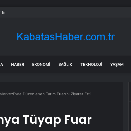
r liralık konak seferberliği
FA
HABER
EKONOMI
SAĞLIK
TEKNOLOJI
YAŞAM
erkezi’nde Düzenlenen Tarım Fuarı’nı Ziyaret Etti
nya Tüyap Fuar