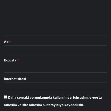
r
u
m
*
Ad
*
E-posta
*
İnternet sitesi
Daha sonraki yorumlarımda kullanılması için adım, e-posta
adresim ve site adresim bu tarayıcıya kaydedilsin.