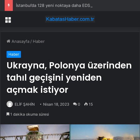
İstanbul’da 128 yeni noktaya daha EDS geliyor
Menü
Anasayfa
/
Haber
Haber
Ukrayna, Polonya üzerinden
tahıl geçişini yeniden
açmak istiyor
ELİF ŞAHİN
Nisan 18, 2023
0
15
1 dakika okuma süresi