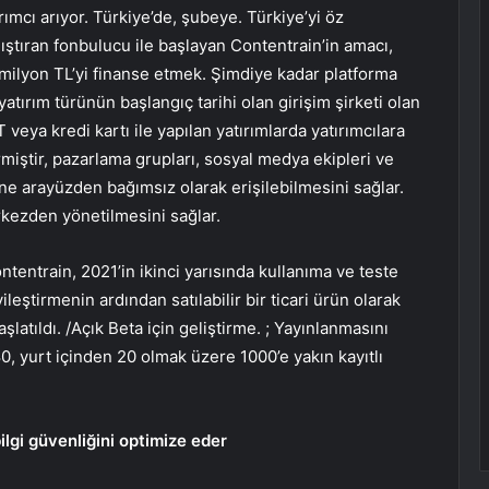
ımcı arıyor. Türkiye’de, şubeye. Türkiye’yi öz
ıştıran fonbulucu ile başlayan Contentrain’in amacı,
3 milyon TL’yi finanse etmek. Şimdiye kadar platforma
atırım türünün başlangıç ​​tarihi olan girişim şirketi olan
T veya kredi kartı ile yapılan yatırımlarda yatırımcılara
rmiştir, pazarlama grupları, sosyal medya ekipleri ve
ne arayüzden bağımsız olarak erişilebilmesini sağlar.
erkezden yönetilmesini sağlar.
tentrain, 2021’in ikinci yarısında kullanıma ve teste
yileştirmenin ardından satılabilir bir ticari ürün olarak
atıldı. /Açık Beta için geliştirme. ; Yayınlanmasını
80, yurt içinden 20 olmak üzere 1000’e yakın kayıtlı
lgi güvenliğini optimize eder