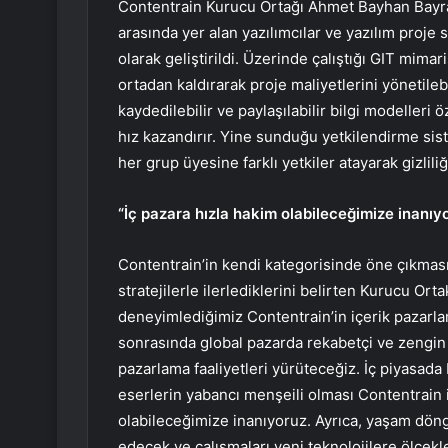
Contentrain Kurucu Ortağı Ahmet Bayhan Bayram
arasında yer alan yazılımcılar ve yazılım proje s
olarak geliştirildi. Üzerinde çalıştığı GIT mima
ortadan kaldırarak proje maliyetlerini yönetileb
kaydedilebilir ve paylaşılabilir bilgi modelleri öz
hız kazandırır. Yine sunduğu yetkilendirme sist
her grup üyesine farklı yetkiler atayarak gizlili
“İç pazara hızla hakim olabileceğimize inanıy
Contentrain’in kendi kategorisinde öne çıkması
stratejilerle ilerlediklerini belirten Kurucu O
deneyimlediğimiz Contentrain’in içerik pazarlam
sonrasında global pazarda rekabetçi ve zengin iç
pazarlama faaliyetleri yürüteceğiz. İç piyasad
eserlerin yabancı menşeili olması Contentrain i
olabileceğimize inanıyoruz. Ayrıca, yaşam dö
edecek ve çalışmaları yeni teknolojilere ölçekl