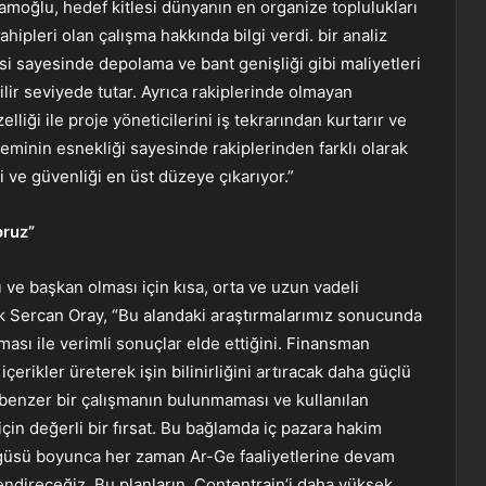
oğlu, hedef kitlesi dünyanın en organize toplulukları
ahipleri olan çalışma hakkında bilgi verdi. bir analiz
risi sayesinde depolama ve bant genişliği gibi maliyetleri
ilir seviyede tutar. Ayrıca rakiplerinde olmayan
elliği ile proje yöneticilerini iş tekrarından kurtarır ve
eminin esnekliği sayesinde rakiplerinden farklı olarak
ği ve güvenliği en üst düzeye çıkarıyor.”
oruz”
 ve başkan olması için kısa, orta ve uzun vadeli
rtak Sercan Oray, “Bu alandaki araştırmalarımız sonucunda
ası ile verimli sonuçlar elde ettiğini. Finansman
erikler üreterek işin bilinirliğini artıracak daha güçlü
a benzer bir çalışmanın bulunmaması ve kullanılan
çin değerli bir fırsat. Bu bağlamda iç pazara hakim
ngüsü boyunca her zaman Ar-Ge faaliyetlerine devam
endireceğiz. Bu planların, Contentrain’i daha yüksek