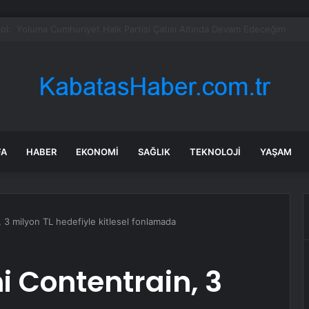
adaşlıkları ruh sağlığını güçlendiriyor
FA
HABER
EKONOMI
SAĞLIK
TEKNOLOJI
YAŞAM
n, 3 milyon TL hedefiyle kitlesel fonlamada
mi Contentrain, 3