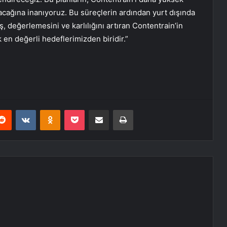
acağına inanıyoruz. Bu süreçlerin ardından yurt dışında
ış, değerlemesini ve karlılığını artıran Contentrain’in
 en değerli hedeflerimizden biridir.”
erest
Reddit
VKontakte
Odnoklassniki
Pocket
E-Posta ile paylaş
Yazdır