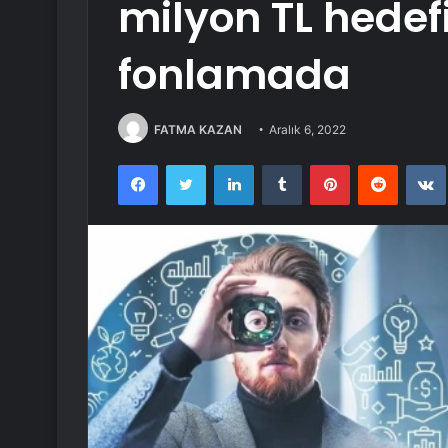
milyon TL hedefi
fonlamada
FATMA KAZAN
Aralık 6, 2022
Facebook
Twitter
LinkedIn
Tumblr
Pinterest
Reddit