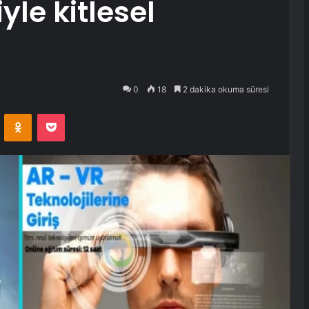
yle kitlesel
0
18
2 dakika okuma süresi
VKontakte
Odnoklassniki
Pocket