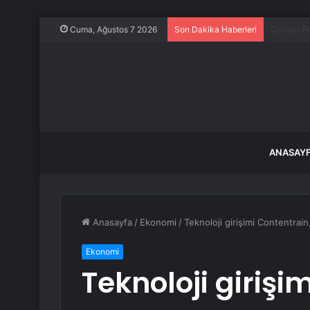
Kadın ark
Cuma, Ağustos 7 2026
Son Dakika Haberleri
ANASAY
Anasayfa
/
Ekonomi
/
Teknoloji girişimi Contentrai
Ekonomi
Teknoloji girişi