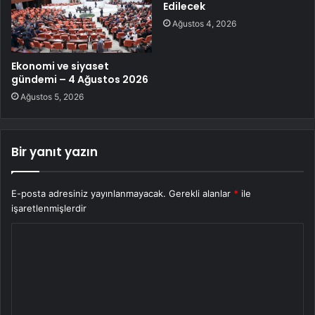
Edilecek
Ağustos 4, 2026
Ekonomi ve siyaset
gündemi – 4 Ağustos 2026
Ağustos 5, 2026
Bir yanıt yazın
E-posta adresiniz yayınlanmayacak.
Gerekli alanlar
*
ile
işaretlenmişlerdir
Y
o
r
u