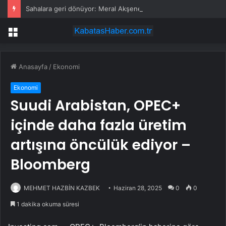
Sahalara geri dönüyor: Meral Akşener Vakfı resmen kuruldu
Menü
Anasayfa
/
Ekonomi
Ekonomi
Suudi Arabistan, OPEC+
içinde daha fazla üretim
artışına öncülük ediyor –
Bloomberg
MEHMET HAZBİN KAZBEK
Haziran 28, 2025
0
0
1 dakika okuma süresi