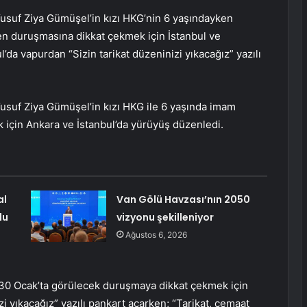
Yusuf Ziya Gümüşel’in kızı HKG’nin 6 yaşındayken
en duruşmasına dikkat çekmek için İstanbul ve
’da vapurdan “Sizin tarikat düzeninizi yıkacağız” yazılı
usuf Ziya Gümüşel’in kızı HKG ile 6 yaşında imam
k için Ankara ve İstanbul’da yürüyüş düzenledi.
al
Van Gölü Havzası’nın 2050
du
vizyonu şekilleniyor
Ağustos 6, 2026
30 Ocak’ta görülecek duruşmaya dikkat çekmek için
i yıkacağız” yazılı pankart açarken; “Tarikat, cemaat