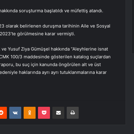
hakkında soruşturma başlatıldı ve müfettiş atandı.
 olarak belirlenen duruşma tarihinin Aile ve Sosyal
 2023’te görülmesine karar vermişti.
k ve Yusuf Ziya Gümüşel hakkında “Aleyhlerine isnat
un CMK 100/3 maddesinde gösterilen katalog suçlardan
 raporu, bu suç için kanunda öngörülen alt ve üst
edeniyle haklarında ayrı ayrı tutuklanmalarına karar
erest
Reddit
VKontakte
Odnoklassniki
Pocket
E-Posta ile paylaş
Yazdır