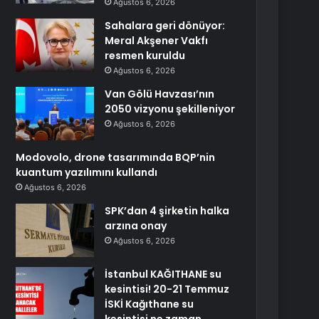
Ağustos 6, 2026
Sahalara geri dönüyor:
Meral Akşener Vakfı
resmen kuruldu
Ağustos 6, 2026
Van Gölü Havzası’nın
2050 vizyonu şekilleniyor
Ağustos 6, 2026
Modovolo, drone tasarımında BQP’nin
kuantum yazılımını kullandı
Ağustos 6, 2026
SPK’dan 4 şirketin halka
arzına onay
Ağustos 6, 2026
İstanbul KAĞITHANE su
kesintisi! 20-21 Temmuz
İSKİ Kağıthane su