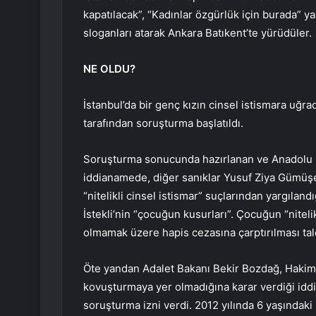
kapatılacak”, “Kadınlar özgürlük için burada” ya
sloganları atarak Ankara Batıkent’te yürüdüler.
NE OLDU?
İstanbul’da bir genç kızın cinsel istismara uğr
tarafından soruşturma başlatıldı.
Soruşturma sonucunda hazırlanan ve Anadolu 2
iddianamede, diğer sanıklar Yusuf Ziya Gümüşel 
“nitelikli cinsel istismar” suçlarından yargıland
İstekli’nin “çocuğun kusurları”. Çocuğun “niteli
olmamak üzere hapis cezasına çarptırılması tale
Öte yandan Adalet Bakanı Bekir Bozdağ, Hakimle
kovuşturmaya yer olmadığına karar verdiği idd
soruşturma izni verdi. 2012 yılında 6 yaşındaki