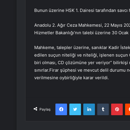
Bunun üzerine HSK 1. Dairesi tarafından savcı 
Anadolu 2. Ağır Ceza Mahkemesi, 22 Mayıs 2023
Hizmetler Bakanlığı’nın talebi üzerine 30 Ocak
Mahkeme, talepler üzerine, sanıklar Kadir İste
edilen suçun niteliği ve niteliği, işlenen suç
biri olması, CD çözümüne yer veriyor” bilirkişi
sınırlar.Firar şüphesi ve mevcut delil durumu n
verilmesine oybirliğiyle karar verildi.
Facebook
Twitter
LinkedIn
Tumblr
Pint
Paylaş