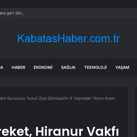
ara geri dönüyor: Meral Akşener Vakfı resmen kuruldu
FA
HABER
EKONOMI
SAĞLIK
TEKNOLOJI
YAŞAM
akfı Kurucusu Yusuf Ziya Gümüşel’in 6 Yaşındaki “Kızını İmam
eket, Hiranur Vakfı