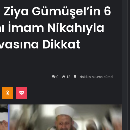
 Ziya Gümüşel’in 6
nı İmam Nikahıyla
vasına Dikkat
0
12
1 dakika okuma süresi
VKontakte
Odnoklassniki
Pocket