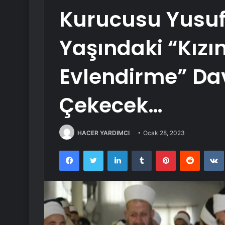
Kurucusu Yusuf
Yaşındaki “Kızı
Evlendirme” Da
Çekecek…
HACER YARDIMCI
Ocak 28, 2023
Facebook
Twitter
LinkedIn
Tumblr
Pinterest
Reddit