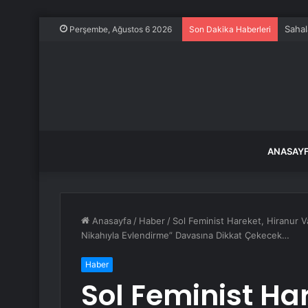
Sahal
Perşembe, Ağustos 6 2026
Son Dakika Haberleri
ANASAY
Anasayfa
/
Haber
/
Sol Feminist Hareket, Hiranur V
Nikahıyla Evlendirme” Davasına Dikkat Çekecek…
Haber
Sol Feminist Har