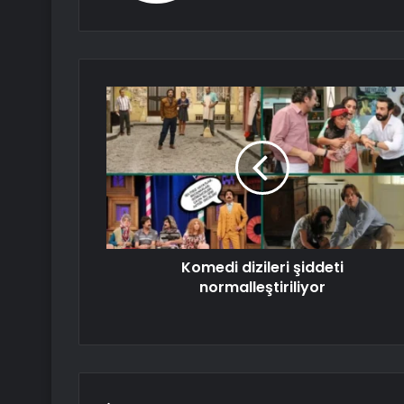
Komedi dizileri şiddeti
normalleştiriliyor