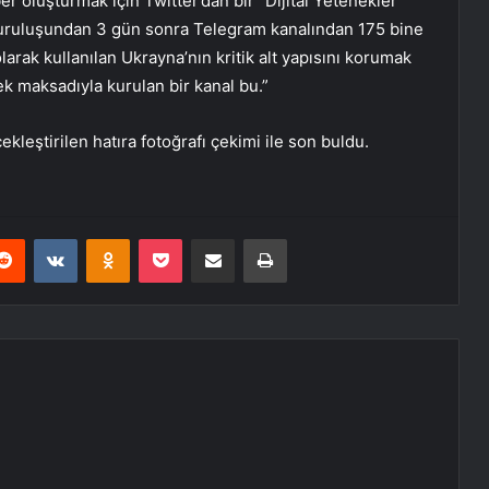
 oluşturmak için Twitter’dan bir “Dijital Yetenekler”
. Kuruluşundan 3 gün sonra Telegram kanalından 175 bine
larak kullanılan Ukrayna’nın kritik alt yapısını korumak
ek maksadıyla kurulan bir kanal bu.”
kleştirilen hatıra fotoğrafı çekimi ile son buldu.
erest
Reddit
VKontakte
Odnoklassniki
Pocket
E-Posta ile paylaş
Yazdır