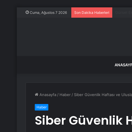
Kadın ark
Cuma, Ağustos 7 2026
Son Dakika Haberleri
ANASAY
Anasayfa
/
Haber
/
Siber Güvenlik Haftası ve Ulusl
Haber
Siber Güvenlik 