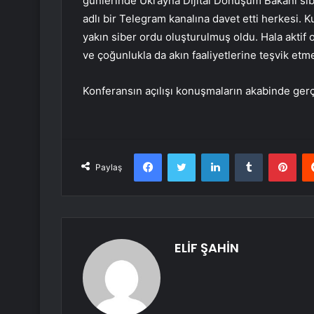
günlerinde Ukrayna Dijital Dönüşüm Bakanı siber
adlı bir Telegram kanalına davet etti herkesi
yakın siber ordu oluşturulmuş oldu. Hala aktif o
ve çoğunlukla da akın faaliyetlerine teşvik etm
Konferansın açılışı konuşmaların akabinde gerçe
Facebook
Twitter
LinkedIn
Tumblr
Pint
Paylaş
ELİF ŞAHİN