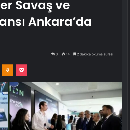
ber Savaş ve
ransı Ankara’da
0
14
2 dakika okuma süresi
VKontakte
Odnoklassniki
Pocket