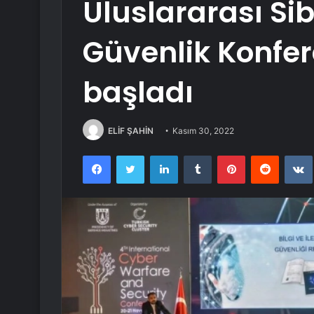
Uluslararası Si
Güvenlik Konfe
başladı
ELİF ŞAHİN
Kasım 30, 2022
Facebook
Twitter
LinkedIn
Tumblr
Pinterest
Reddit