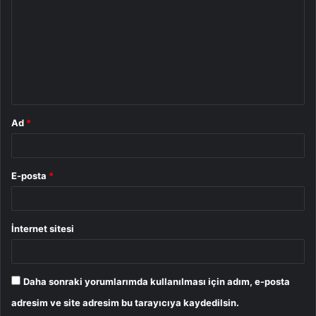
r
u
m
*
Ad
*
E-posta
*
İnternet sitesi
Daha sonraki yorumlarımda kullanılması için adım, e-posta
adresim ve site adresim bu tarayıcıya kaydedilsin.