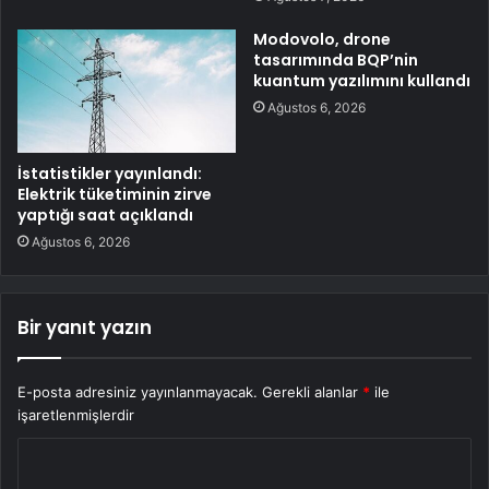
Modovolo, drone
tasarımında BQP’nin
kuantum yazılımını kullandı
Ağustos 6, 2026
İstatistikler yayınlandı:
Elektrik tüketiminin zirve
yaptığı saat açıklandı
Ağustos 6, 2026
Bir yanıt yazın
E-posta adresiniz yayınlanmayacak.
Gerekli alanlar
*
ile
işaretlenmişlerdir
Y
o