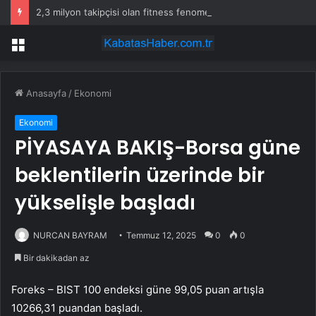
2,3 milyon takipçisi olan fitness fenomeni evinde ölü bulundu
Menü
Anasayfa
/
Ekonomi
Ekonomi
PİYASAYA BAKIŞ-Borsa güne
beklentilerin üzerinde bir
yükselişle başladı
NURCAN BAYRAM
Temmuz 12, 2025
0
0
Bir dakikadan az
Foreks –
BIST 100
endeksi güne 99,05 puan artışla
10266,31 puandan başladı.