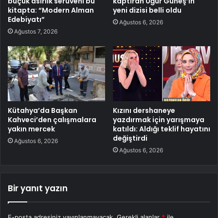
buçuk asırlık serüveni bu
kaptıran Uğur Güneş’in
kitapta: “Modern Alman
yeni dizisi belli oldu
Edebiyatı”
Ağustos 6, 2026
Ağustos 7, 2026
Kütahya’da Başkan
Kızını dershaneye
Kahveci’den çalışmalara
yazdırmak için yarışmaya
yakın mercek
katıldı: Aldığı teklif hayatını
değiştirdi
Ağustos 6, 2026
Ağustos 6, 2026
Bir yanıt yazın
E-posta adresiniz yayınlanmayacak.
Gerekli alanlar
*
ile