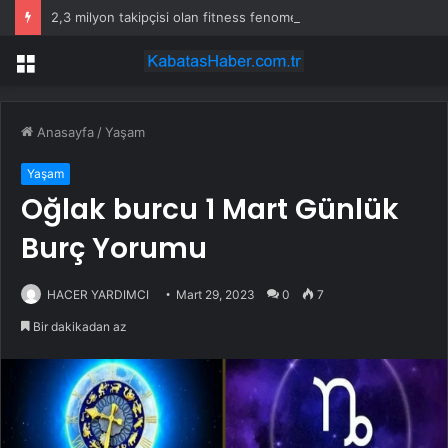
2,3 milyon takipçisi olan fitness fenomeni evinde ölü bulundu
Menü
Anasayfa
/
Yaşam
Yaşam
Oğlak burcu 1 Mart Günlük
Burç Yorumu
HACER YARDIMCI
Mart 29, 2023
0
7
Bir dakikadan az