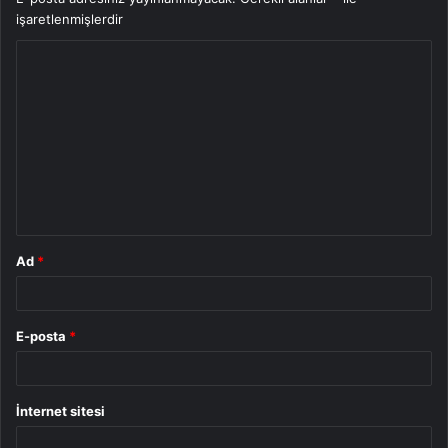
işaretlenmişlerdir
Y
o
r
u
m
*
Ad
*
E-posta
*
İnternet sitesi