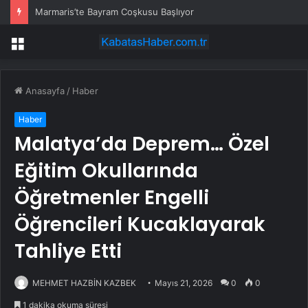
Marmaris’te Bayram Coşkusu Başlıyor
Menü
Anasayfa
/
Haber
Haber
Malatya’da Deprem… Özel
Eğitim Okullarında
Öğretmenler Engelli
Öğrencileri Kucaklayarak
Tahliye Etti
MEHMET HAZBİN KAZBEK
Mayıs 21, 2026
0
0
1 dakika okuma süresi