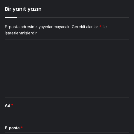
Bir yanıt yazın
E-posta adresiniz yayınlanmayacak.
Gerekli alanlar
*
ile
işaretlenmişlerdir
Y
o
r
u
m
*
Ad
*
E-posta
*