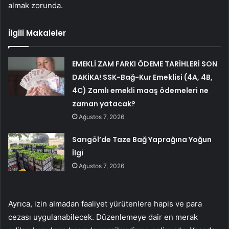
almak zo­runda.
İlgili Makaleler
EMEKLİ ZAM FARKI ÖDEME TARİHLERİ SON
DAKİKA! SSK-Bağ-Kur Emeklisi (4A, 4B,
4C) Zamlı emekli maaş ödemeleri ne
zaman yatacak?
Ağustos 7, 2026
Sarıgöl’de Taze Bağ Yaprağına Yoğun
İlgi
Ağustos 7, 2026
Ayrıca, izin almadan fa­aliyet yürütenlere hapis ve para
cezası uygulanabilecek. Düzen­lemeye dair en merak