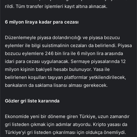
rildi. Tüm transfer işlemleri ka­yıt altına alınacak.
6 milyon liraya kadar
para cezası
Düzenlemeyle piyasa dolandı­rıcılığı ve piyasa bozucu
eylemler ile bilgi suistimalinin cezaları da belirlendi. Piyasa
bozucu eylem­lere 246 bin lira ile 6 milyon lira arasında
idari para cezası uygu­lanacak. Sermaye piyasalarında 12
milyon kişinin bakiyeli hesabı bulunuyor. Yasa ile
belirlenen ko­şulları taşıyan platformlar yetki­lendirilecek,
bankaların da sakla­ma lisansı alması gerekecek.
Gözler gri liste kararında
Ekonomide yeni bir döneme giren Türkiye, uzun zamandır
gri listeden çıkmak için adımlar atıyordu. Kripto yasası da
Türki­ye’yi gri listeden çıkarılması için oldukça önemliydi.