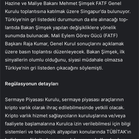
Hazine ve Maliye Bakanı Mehmet Şimşek FATF Genel
Kurulu toplantısına katılmak üzere Singapur’da bu­lunuyor.
Türkiye’nin gri listedeki durumunun da ele alınacağı top­
lantıda Bakan Şimşek yapılan de­ğişikliklere yönelik
sunumda bu­lunacak. Mali Eylem Görev Gücü (FATF)
Başkanı Raja Kumar, Ge­nel Kurul sonuçlarını açıklamak
üzere basın toplantısı düzenleye­cek. Bakan Şimşek, ilk
sinyalle­rin olumlu olduğunu, siyasi mü­dahale olmazsa
Türkiye’nin gri listeden çıkacağını söylemişti.
Regülasyonun detayları
Sermaye Piyasası Kurulu, ser­maye piyasası araçlarının
krip­to varlık olarak ihraç edilebilme­sinde yetkili olacak.
Kripto varlık hizmet sağlayıcıların kuruluşla­rına ve/veya
faaliyete başlama­larına Kurulca izin verilebilmesi için bilgi
sistemleri ve teknolojik altyapıları konularında TÜBİ­TAK’ın