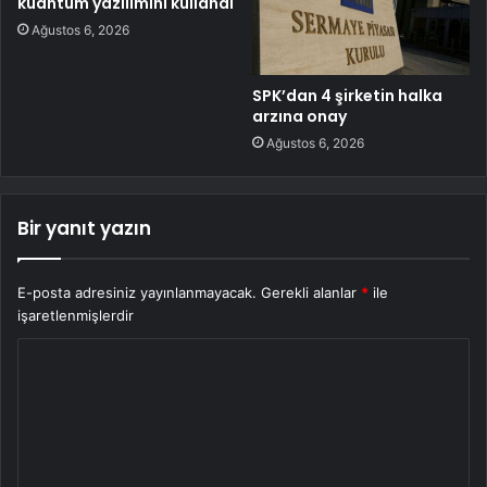
kuantum yazılımını kullandı
Ağustos 6, 2026
SPK’dan 4 şirketin halka
arzına onay
Ağustos 6, 2026
Bir yanıt yazın
E-posta adresiniz yayınlanmayacak.
Gerekli alanlar
*
ile
işaretlenmişlerdir
Y
o
r
u
m