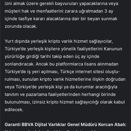
izni almak üzere gerekli başvuruları yapacakları­na veya
müşteri hak ve menfa­atlerini zarara uğratmadan 3 ay
içinde tasfiye kararı alacakları­na dair bir beyan sunmak
zorun­da olacak.
Yurt dışında yerleşik kripto varlık hizmet sağlayıcılar,
Türkiye’de yerleşik kişilere yö­nelik faaliyetlerini Kanunun
yü­rürlüğe girdiği tarihi takip eden üç ay içinde
sonlandıracak. An­cak bu platformlarca lisans alın­madan
Türkiye’de iş yeri açılma­sı, Türkçe internet sitesi oluştu­
rulması, sunulan kripto varlık hizmetlerine ilişkin doğrudan
veya Türkiye’de yerleşik kişi ya da kurumlar aracılığıyla
tanıtım ve pazarlama faaliyetlerinden herhangi birinde
bulunulması, izinsiz kripto hizmet sağlayıcılı­ğı olarak kabul
edilecek.
Garanti BBVA Dijital Varlıklar Genel Müdürü Korcan Abalı: