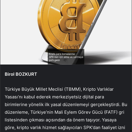
Birol BOZKURT
Türkiye Büyük Millet Meclisi (TBMM), Krip­to Varlıklar
Yasası’nı ka­bul ederek merkeziyetsiz dijital para
birimlerine yönelik ilk ya­sal düzenlemeyi gerçekleştirdi. Bu
düzenleme, Türkiye’nin Ma­li Eylem Görev Gücü (FATF) gri
listesinden çıkması açısından da önem taşıyor. Yasaya
göre, krip­to varlık hizmet sağlayıcıları SPK’dan faaliyet izni