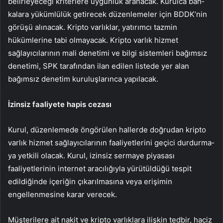
belirleyeceği kriterlere uygunluk aranacak. Kurulca ban­
kalara yükümlülük getirecek dü­zenlemeler için BDDK’nin
görü­şü alınacak. Kripto varlıklar, ya­tırımcı tazmin
hükümlerine tabi olmayacak. Kripto varlık hizmet
sağlayıcılarının mali denetimi ve bilgi sistemleri bağımsız
dene­timi, SPK tarafından ilan edilen listede yer alan
bağımsız denetim kuruluşlarınca yapılacak.
İzinsiz faaliyete hapis cezası
Kurul, düzenlemede öngö­rülen hallerde doğrudan krip­to
varlık hizmet sağlayıcılarının faaliyetlerini geçici durdurma­
ya yetkili olacak. Kurul, izinsiz sermaye piyasası
faaliyetleri­nin internet aracılığıyla yürü­tüldüğü tespit
edildiğinde içeri­ğin çıkarılmasına veya erişimin
engellenmesine karar verecek.
Müşterilere ait nakit ve kripto varlıklara ilişkin tedbir, haciz