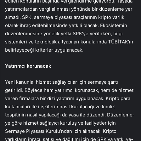
edilen ko­nuların başında vergilendirme geliyordu. Yasada
yatırımcılar­dan vergi alınması yönünde bir düzenleme yer
almadı. SPK, ser­maye piyasası araçlarının krip­to varlık
olarak ihraç edilebilme­sinde yetkili olacak. Ekosistemin
düzenlenmesine yönelik yetki SPK’ye verilirken, bilgi
sistem­leri ve teknolojik altyapıları ko­nularında TÜBİTAK’ın
belirle­yeceği kriterler uygulanacak.
Yatırımcı korunacak
Yeni kanunla, hizmet sağlayı­cılar için sermaye şartı
getirildi. Böylece hem yatırımcı koruna­cak, hem de hizmet
veren firma­lara bir dizi yaptırım uygulana­cak. Kripto para
kullanıcıları ile ilişkilerin nasıl kurulacağı ve kimlik
tespitinin nasıl yapılacağı da yasa ile düzendi. Düzenleme­
ye göre hizmet sağlayıcı kuruluş ve faaliyetler için
Sermaye Piya­sası Kurulu’ndan izin alınacak. Kripto
varlıkların ihracı, satışı ve dağıtımı için de SPK’ya yetki ve­