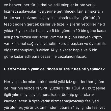
ve benzeri her türlü idari ve adli ta­lepler kripto varlık
hizmet sağ­layıcılarınca yerine getirilecek. İzin almaksızın
kripto varlık hizmet sağlayıcısı olarak faali­yet yürüttüğü
tespit edilen ger­çek kişiler ve tüzel kişilerin yet­kililerine 3
yıldan 5 yıla kadar hapis ve 5 bin günden 10 bin güne kadar
adli para cezası verilecek. Zimmet suçunu işleyen kripto
varlık hizmet sağlayıcı yönetim kurulu başkan ve üyeleri ile
diğer mensupları, 8 yıldan 14 yıla ka­dar hapis ve 5 bin
güne kadar adli para cezası ile cezalandırılacak.
Platformaların yıllık gelirinden yüzde 2 kesinti yapılacak
Her yıl platformların bir ön­ceki yılki faiz gelirleri hariç tüm
gelirlerinin yüzde 1’i SPK, yüz­de 1’i de TÜBİTAK bütçesine
il­gili yılın mayıs ayı sonuna kadar ödenip gelir olarak
kaydedile­cek. Kripto varlık hizmet sağla­yıcılığı faaliyeti
yürütenler, yü­rürlük tarihinden itibaren 1 ay içinde faaliyet