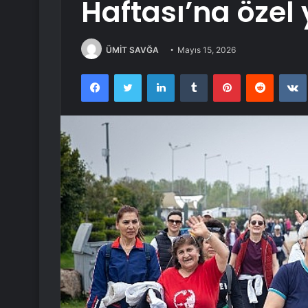
Haftası’na özel
ÜMİT SAVĞA
Mayıs 15, 2026
Facebook
Twitter
LinkedIn
Tumblr
Pinterest
Reddit