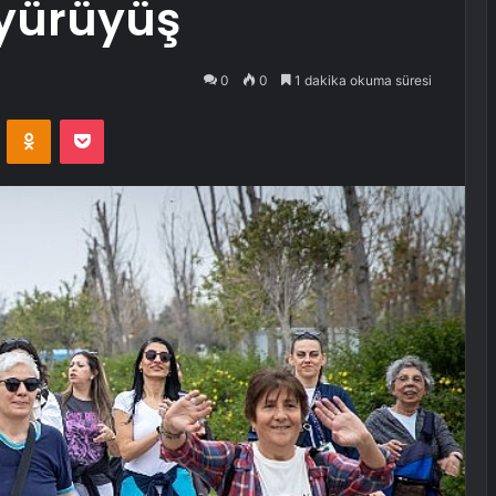
 yürüyüş
0
0
1 dakika okuma süresi
VKontakte
Odnoklassniki
Pocket