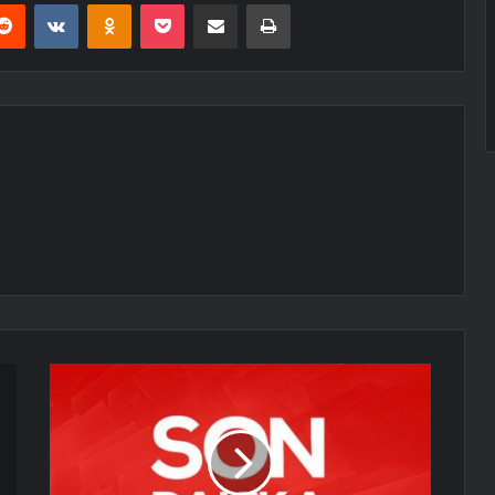
erest
Reddit
VKontakte
Odnoklassniki
Pocket
E-Posta ile paylaş
Yazdır