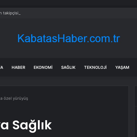
n takipçisi olan fitness fenomeni evinde ölü bulundu
FA
HABER
EKONOMI
SAĞLIK
TEKNOLOJI
YAŞAM
na özel yürüyüş
a Sağlık