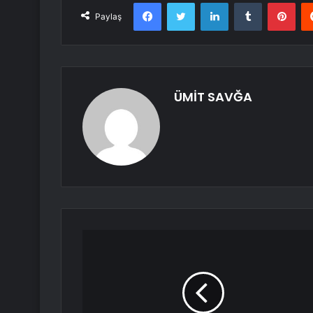
Facebook
Twitter
LinkedIn
Tumblr
Pint
Paylaş
ÜMİT SAVĞA