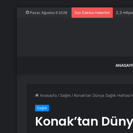
2,3 milyo
Pazar, Ağustos 9 2026
Son Dakika Haberleri
ANASAY
Anasayfa
/
Sağlık
/
Konak’tan Dünya Sağlık Haftası’
Sağlık
Konak’tan Düny