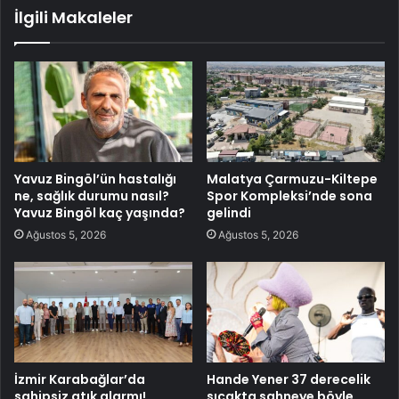
İlgili Makaleler
Yavuz Bingöl’ün hastalığı
Malatya Çarmuzu-Kiltepe
ne, sağlık durumu nasıl?
Spor Kompleksi’nde sona
Yavuz Bingöl kaç yaşında?
gelindi
Ağustos 5, 2026
Ağustos 5, 2026
İzmir Karabağlar’da
Hande Yener 37 derecelik
sahipsiz atık alarmı!
sıcakta sahneye böyle