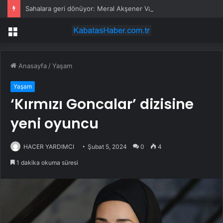
Sahalara geri dönüyor: Meral Akşener Vakfı resmen kuruldu
Menü
Anasayfa
/
Yaşam
Yaşam
‘Kırmızı Goncalar’ dizisine
yeni oyuncu
HACER YARDIMCI
Şubat 5, 2024
0
4
1 dakika okuma süresi