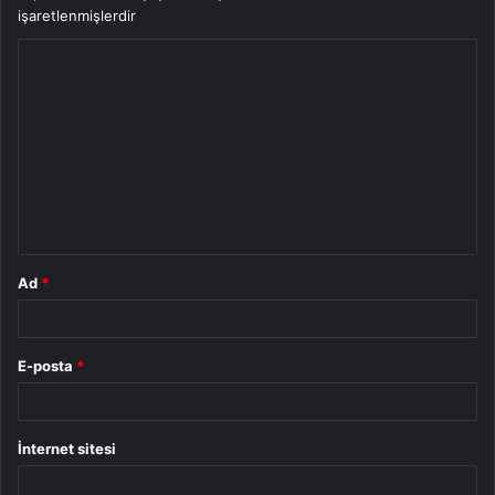
işaretlenmişlerdir
Y
o
r
u
m
*
Ad
*
E-posta
*
İnternet sitesi