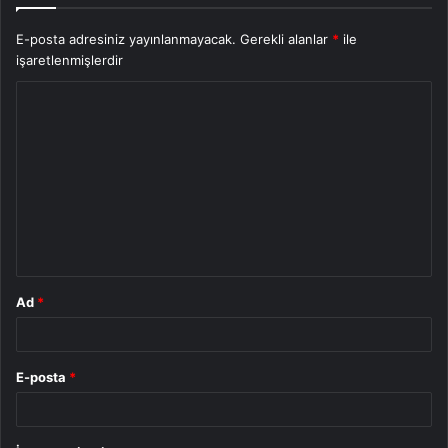
E-posta adresiniz yayınlanmayacak.
Gerekli alanlar
*
ile
işaretlenmişlerdir
Y
o
r
u
m
*
Ad
*
E-posta
*