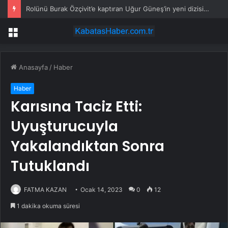
Rolünü Burak Özçivit’e kaptıran Uğur Güneş’in yeni dizisi belli oldu
Menü
Anasayfa
/
Haber
Haber
Karısına Taciz Etti:
Uyuşturucuyla
Yakalandıktan Sonra
Tutuklandı
FATMA KAZAN
Ocak 14, 2023
0
12
1 dakika okuma süresi