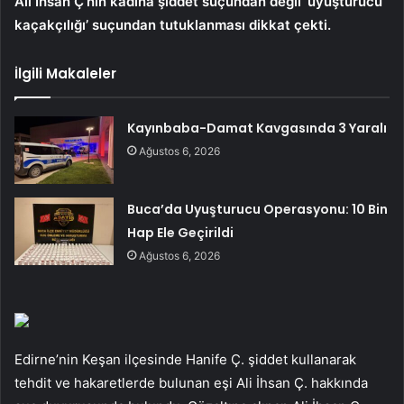
Ali İhsan Ç’nin kadına şiddet suçundan değil ‘uyuşturucu
kaçakçılığı’ suçundan tutuklanması dikkat çekti.
İlgili Makaleler
Kayınbaba-Damat Kavgasında 3 Yaralı
Ağustos 6, 2026
Buca’da Uyuşturucu Operasyonu: 10 Bin
Hap Ele Geçirildi
Ağustos 6, 2026
Edirne’nin Keşan ilçesinde Hanife Ç. ​​şiddet kullanarak
tehdit ve hakaretlerde bulunan eşi Ali İhsan Ç. hakkında