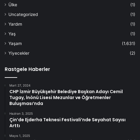
Ülke
(1)
Uncategorized
(1)
Yardım
(1)
Yaş
(1)
Yaşam
(1.631)
Yiyecekler
(2)
Rastgele Haberler
Mart 27, 2024
CHP İzmir Büyükşehir Belediye Başkan Adayı Cemil
Tugay, İnönü Lisesi Mezunlar ve Öğretmenler
Buluşması’nda
Haziran 3, 2025
Çin’de Ejderha Teknesi Festivali’nde Seyahat Sayısı
Arttı
Mayıs 1, 2025