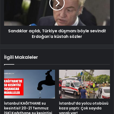
Sandıklar açıldı, Türkiye düşmanı böyle sevindi!
Erdoğan'a küstah sözler
İlgili Makaleler
İstanbul KAĞITHANE su
İstanbul’da yolcu otobüsü
kesintisi! 20-21 Temmuz
kaza yaptı: Çok sayıda
İSKİ Kağıthane su kesintisi
yaralı var!