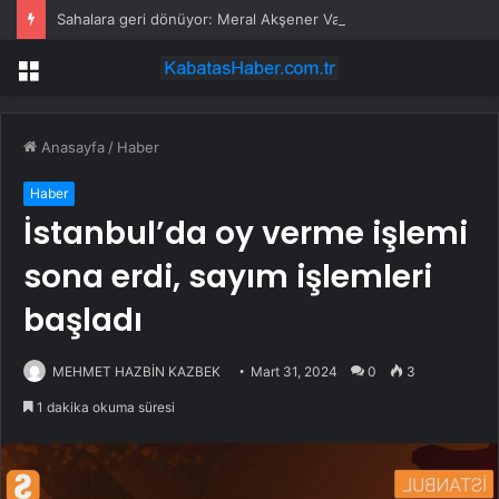
Sahalara geri dönüyor: Meral Akşener Vakfı resmen kuruldu
Menü
Anasayfa
/
Haber
Haber
İstanbul’da oy verme işlemi
sona erdi, sayım işlemleri
başladı
MEHMET HAZBİN KAZBEK
Mart 31, 2024
0
3
1 dakika okuma süresi