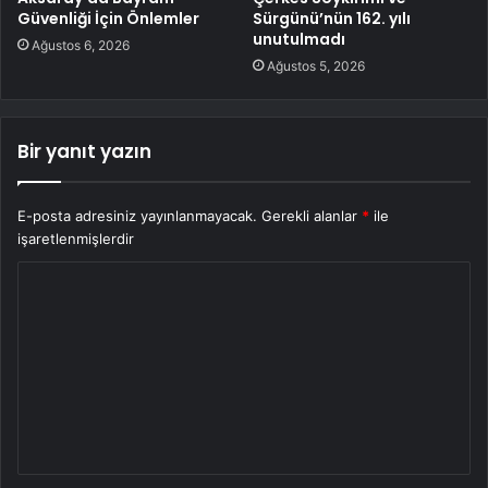
Güvenliği İçin Önlemler
Sürgünü’nün 162. yılı
unutulmadı
Ağustos 6, 2026
Ağustos 5, 2026
Bir yanıt yazın
E-posta adresiniz yayınlanmayacak.
Gerekli alanlar
*
ile
işaretlenmişlerdir
Y
o
r
u
m
*