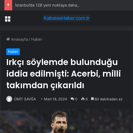
İstanbul’da 128 yeni noktaya daha EDS geliyor
Menü
Anasayfa
/
Haber
Haber
Irkçı söylemde bulunduğu
iddia edilmişti: Acerbi, milli
takımdan çıkarıldı
ÜMİT SAVĞA
Mart 18, 2024
0
6
Bir dakikadan az