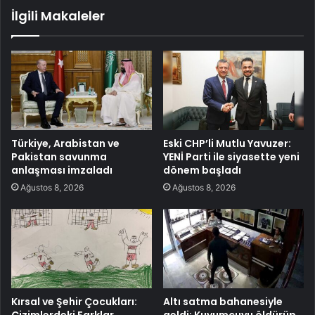
İlgili Makaleler
Türkiye, Arabistan ve
Eski CHP’li Mutlu Yavuzer:
Pakistan savunma
YENİ Parti ile siyasette yeni
anlaşması imzaladı
dönem başladı
Ağustos 8, 2026
Ağustos 8, 2026
Kırsal ve Şehir Çocukları:
Altı satma bahanesiyle
Çizimlerdeki Farklar
geldi: Kuyumcuyu öldürüp