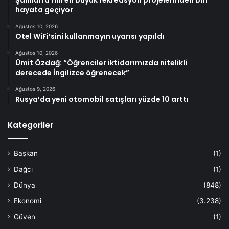
Şanlıurfa’nın en büyük rekreasyon projelerinden biri
hayata geçiyor
Ağustos 10, 2026
Otel WiFi’sini kullanmayın uyarısı yapıldı
Ağustos 10, 2026
Ümit Özdağ: “Öğrenciler iktidarımızda nitelikli
derecede İngilizce öğrenecek”
Ağustos 9, 2026
Rusya’da yeni otomobil satışları yüzde 10 arttı
Kategoriler
Başkan
(1)
Dağcı
(1)
Dünya
(848)
Ekonomi
(3.238)
Güven
(1)