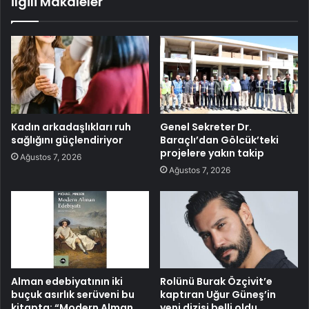
İlgili Makaleler
Kadın arkadaşlıkları ruh
Genel Sekreter Dr.
sağlığını güçlendiriyor
Baraçlı’dan Gölcük’teki
projelere yakın takip
Ağustos 7, 2026
Ağustos 7, 2026
Alman edebiyatının iki
Rolünü Burak Özçivit’e
buçuk asırlık serüveni bu
kaptıran Uğur Güneş’in
kitapta: “Modern Alman
yeni dizisi belli oldu