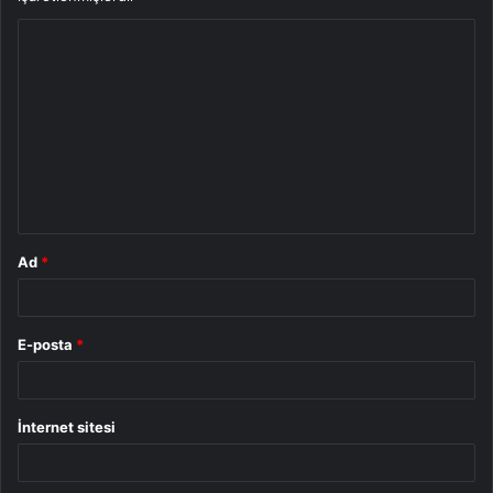
Y
o
r
u
m
*
Ad
*
E-posta
*
İnternet sitesi