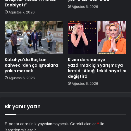
Edebiyatı”
Ağustos 6, 2026
Ağustos 7, 2026
Kütahya’da Başkan
Kızını dershaneye
Kahveci’den çalışmalara
yazdırmak için yarışmaya
yakın mercek
katıldı: Aldığı teklif hayatını
değiştirdi
Ağustos 6, 2026
Ağustos 6, 2026
Bir yanıt yazın
E-posta adresiniz yayınlanmayacak.
Gerekli alanlar
*
ile
işaretlenmişlerdir