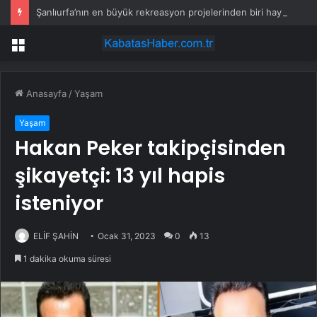
Şanlıurfa’nın en büyük rekreasyon projelerinden biri hayata geçiyor
Menü
Anasayfa
/
Yaşam
Yaşam
Hakan Peker takipçisinden
şikayetçi: 13 yıl hapis
isteniyor
ELİF ŞAHİN
Ocak 31, 2023
0
13
1 dakika okuma süresi