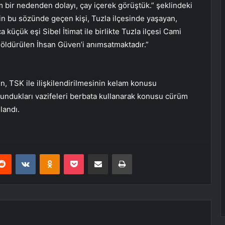
ım bir nedenden dolayı, çay içerek görüştük.” şeklindeki
in bu sözünde geçen kişi, Tuzla ilçesinde yaşayan,
küçük eşi Sibel İtimat ile birlikte Tuzla ilçesi Cami
 öldürülen İhsan Güven’i anımsatmaktadır.”
, TSK ile ilişkilendirilmesinin kelam konusu
lundukları vazifeleri berbata kullanarak konusu cürüm
landı.
erest
Reddit
VKontakte
Odnoklassniki
Pocket
E-Posta ile paylaş
Yazdır