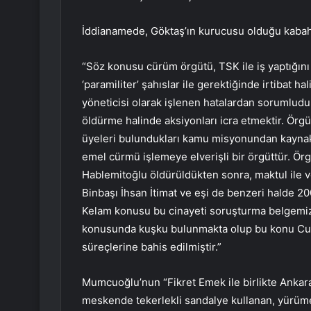
İddianamede, Göktaş’ın kurucusu olduğu kabahat
“Söz konusu cürüm örgütü, TSK ile iş yaptığı
‘paramiliter’ şahıslar ile gerektiğinde irtibat h
yöneticisi olarak işlenen hatalardan sorumludur
öldürme halinde aksiyonları icra etmektir. Örgüt
üyeleri bulundukları kamu misyonundan kaynaklı
emel cürmü işlemeye elverişli bir örgüttür. Örg
Hablemitoğlu öldürüldükten sonra, maktul ile v
Binbaşı İhsan İtimat ve eşi de benzeri halde 200
Kelam konusu bu cinayeti soruşturma belgemiz şü
konusunda kuşku bulunmakta olup bu konu Cum
süreçlerine bahis edilmiştir.”
Mumcuoğlu’nun “Fikret Emek ile birlikte Ankara’
meskende tekerlekli sandalye kullanan, yürüme