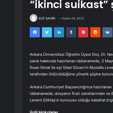
“ikinci suikast”
ELİF ŞAHİN
Kasım 24, 2022
Facebook
Twitter
LinkedIn
Tumblr
Pinterest
Reddit
Ankara Üniversitesi Öğretim Üyesi Doç. Dr. Ne
sanık hakkında hazırlanan iddianamede, 3 Mayıs
İhsan İtimat ile eşi Sibel Güven’in Mustafa Lev
tarafından öldürüldüğüne yönelik şüphe bulundu
Ankara Cumhuriyet Başsavcılığınca hazırlanan
iddianamede, dosyanın firari sanıklarından ve B
Levent Göktaş’ın kurucusu olduğu kabahat örgütü
İlgili Makaleler