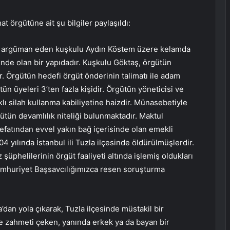
 örgütüne ait şu bilgiler paylaşıldı:
nı argüman eden kuşkulu Aydın Köstem üzere kelamda
alinde olan bir yapıdadır. Kuşkulu Göktaş, örgütün
. Örgütün hedefi örgüt önderinin talimatı ile adam
ün üyeleri 3’ten fazla kişidir. Örgütün yöneticisi ve
 silah kullanma kabiliyetine haizdir. Münasebetiyle
ütün devamlılık niteliği bulunmaktadır. Maktul
efatından evvel yakın bağ içerisinde olan emekli
4 yılında İstanbul ili Tuzla ilçesinde öldürülmüşlerdir.
phelilerinin örgüt faaliyeti altında işlemiş oldukları
huriyet Başsavcılığımızca resen soruşturma
dan yola çıkarak, Tuzla ilçesinde müstakil bir
 zahmeti çeken, yanında erkek ya da bayan bir