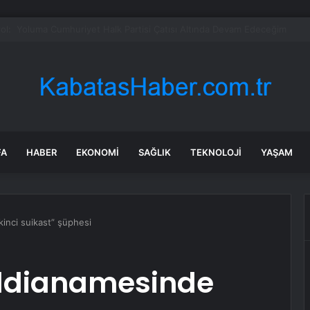
adaşlıkları ruh sağlığını güçlendiriyor
FA
HABER
EKONOMI
SAĞLIK
TEKNOLOJI
YAŞAM
inci suikast” şüphesi
iddianamesinde