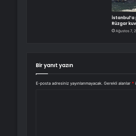
İstanbul’a 
Rüzgar kuv
Ağustos 7, 
Bir yanıt yazın
E-posta adresiniz yayınlanmayacak.
Gerekli alanlar
*
i
Y
o
r
u
m