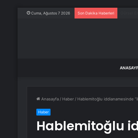
Kadın ark
Cuma, Ağustos 7 2026
Son Dakika Haberleri
ANASAY
Anasayfa
/
Haber
/
Hablemitoğlu iddianamesinde “ik
Haber
Hablemitoğlu 