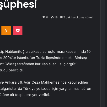
 şüphesi
0
18
2 dakika okuma süresi
VKontakte
Odnoklassniki
Pocket
cip Hablemitoğlu suikastı soruşturması kapsamında 10
 2004’te İstanbul’un Tuzla ilçesinde emekli Binbaşı
ent Göktaş tarafından kurulan silahlı suç örgütü
ğu belirtildi.
 ve Ankara 36. Ağır Ceza Mahkemesince kabul edilen
ulgaristan’da Türkiye’ye iadesi için yargılanması süren
ne ait tespitlere yer verildi.