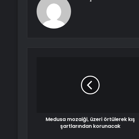
Medusa mozaiği, üzeri örtülerek kış
şartlarından korunacak