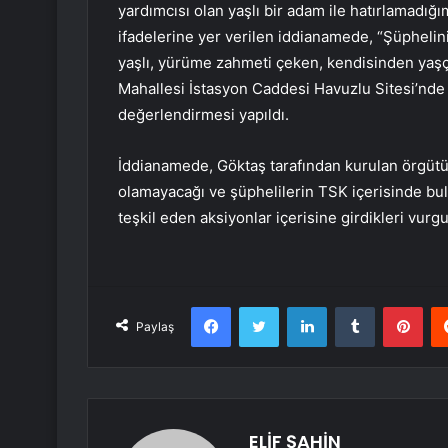
yardımcısı olan yaşlı bir adam ile hatırlamadığ
ifadelerine yer verilen iddianamede, “Şüphelin
yaşlı, yürüme zahmeti çeken, kendisinden yaşça 
Mahallesi İstasyon Caddesi Havuzlu Sitesi’nde
değerlendirmesi yapıldı.
İddianamede, Göktaş tarafından kurulan örgütün
olamayacağı ve şüphelilerin TSK içerisinde bu
teşkil eden aksiyonlar içerisine girdikleri vurgu
Facebook
Twitter
LinkedIn
Tumblr
Pint
Paylaş
ELİF ŞAHİN