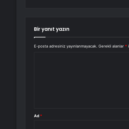
Bir yanıt yazın
E-posta adresiniz yayınlanmayacak.
Gerekli alanlar
*
i
Y
o
r
u
m
*
Ad
*