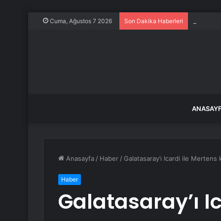
Kadın ark
Cuma, Ağustos 7 2026
Son Dakika Haberleri
ANASAY
Anasayfa
/
Haber
/
Galatasaray’ı Icardi ile Mertens
Haber
Galatasaray’ı Ic