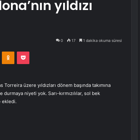
ona’nın yıldızı
0
17
1 dakika okuma süresi
VKontakte
Odnoklassniki
Pocket
s Torreira üzere yıldızları dönem başında takımına
 durmaya niyeti yok. Sarı-kırmızılılar, sol bek
 ekledi.