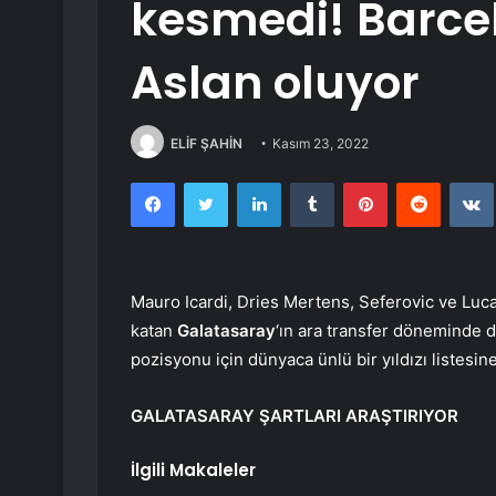
kesmedi! Barcel
Aslan oluyor
ELİF ŞAHİN
Kasım 23, 2022
Facebook
Twitter
LinkedIn
Tumblr
Pinterest
Reddit
Mauro Icardi, Dries Mertens, Seferovic ve Luca
katan
Galatasaray
‘ın ara transfer döneminde de
pozisyonu için dünyaca ünlü bir yıldızı listesine
GALATASARAY ŞARTLARI ARAŞTIRIYOR
İlgili Makaleler