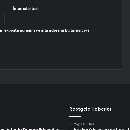
İnternet sitesi
m, e-posta adresim ve site adresim bu tarayıcıya
Rastgele Haberler
Mayıs 11, 2024
atısı Altında Devam Edeceğim
Hakkari’de cisim patladı: 1