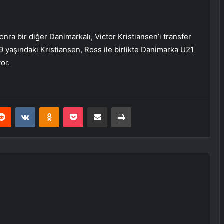
onra bir diğer Danimarkalı, Victor Kristiansen’i transfer
9 yaşındaki Kristiansen, Ross ile birlikte Danimarka U21
or.
erest
Reddit
VKontakte
Odnoklassniki
Pocket
E-Posta ile paylaş
Yazdır