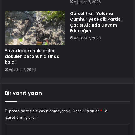
Ağustos 7, 2026
Gürsel Erol: Yoluma
Cumhuriyet Halk Partisi
Çatısı Altında Devam
Edeceğim
Ağustos 7, 2026
Yavru köpek mikserden
dökülen betonun altında
kaldı
Ağustos 7, 2026
Bir yanıt yazın
E-posta adresiniz yayınlanmayacak.
Gerekli alanlar
*
ile
işaretlenmişlerdir
Y