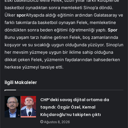
Eski basketbolcu Mete Felek, uzun yıllar farklı kulüplerde
basketbol oynadıktan sonra memleketi Sinop’a döndü.
Ülker
spor
Altyapıda aldığı eğitimin ardından Galatasaray ve
farklı takımlarda basketbol oynayan Felek, memleketine
döndükten sonra beden eğitimi öğretmenliği yaptı.
Spor
Bunu yaşam tarzı haline getiren Felek, boş zamanlarında
koşuyor ve su sıcaklığı uygun olduğunda yüzüyor. Sinop’un
her mevsim yüzmeye uygun bir iklime sahip olduğuna
dikkat çeken Felek, yüzmenin faydalarından bahsederken
herkese yüzmeyi tavsiye etti.
İlgili Makaleler
CHP’deki savaş dijital ortama da
taşındı: Özgür Özel, Kemal
Kılıçdaroğlu’nu takipten çıktı
Ağustos 8, 2026