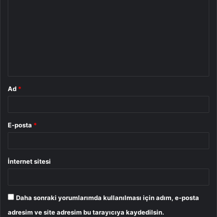
o
r
u
m
*
Ad
*
E-posta
*
İnternet sitesi
Daha sonraki yorumlarımda kullanılması için adım, e-posta
adresim ve site adresim bu tarayıcıya kaydedilsin.