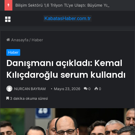
Bilişim Sektörü 1,6 Trilyon TL’ye Ulaştı: Büyüme Yavaşladı, Yapay Zekâ Hızlandı
Menü
Anasayfa
/
Haber
Haber
Danışmanı açıkladı: Kemal
Kılıçdaroğlu serum kullandı
NURCAN BAYRAM
Mayıs 23, 2026
0
0
3 dakika okuma süresi