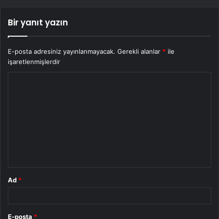
Bir yanıt yazın
E-posta adresiniz yayınlanmayacak.
Gerekli alanlar
*
ile
işaretlenmişlerdir
Y
o
r
u
m
*
Ad
*
E-posta
*