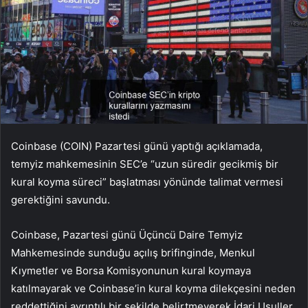
Coinbase (
COIN
) Pazartesi günü yaptığı açıklamada,
temyiz mahkemesinin SEC’e “uzun süredir gecikmiş bir
kural koyma süreci” başlatması yönünde talimat vermesi
gerektiğini savundu.
Coinbase, Pazartesi günü Üçüncü Daire Temyiz
Mahkemesinde sunduğu açılış brifinginde, Menkul
Kıymetler ve Borsa Komisyonunun kural koymaya
katılmayarak ve Coinbase’in kural koyma dilekçesini neden
reddettiğini ayrıntılı bir şekilde belirtmeyerek İdari Usuller