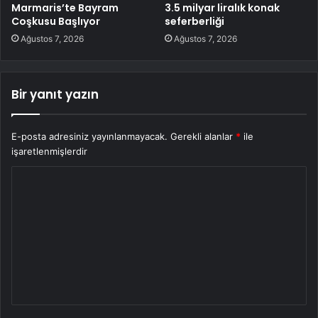
Marmaris’te Bayram
3.5 milyar liralık konak
Coşkusu Başlıyor
seferberliği
Ağustos 7, 2026
Ağustos 7, 2026
Bir yanıt yazın
E-posta adresiniz yayınlanmayacak.
Gerekli alanlar
*
ile
işaretlenmişlerdir
Y
o
r
u
m
*