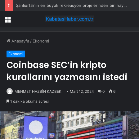
Şanlıurfa’nın en büyük rekreasyon projelerinden biri hayata geçiyor
Menü
Anasayfa
/
Ekonomi
Ekonomi
Coinbase SEC’in kripto
kurallarını yazmasını istedi
MEHMET HAZBİN KAZBEK
Mart 12, 2024
0
6
1 dakika okuma süresi