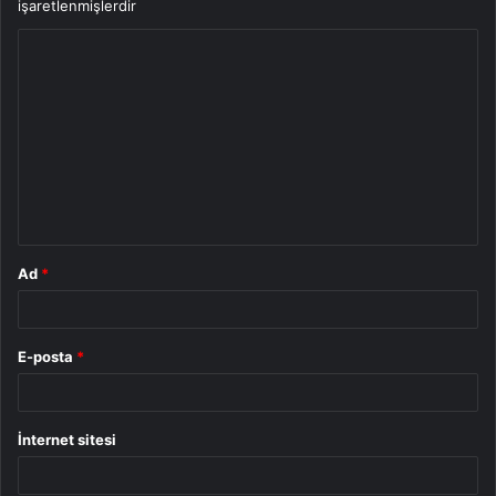
işaretlenmişlerdir
Y
o
r
u
m
*
Ad
*
E-posta
*
İnternet sitesi