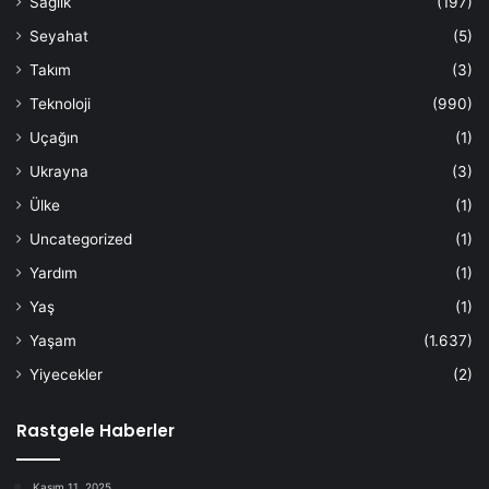
Sağlık
(197)
Seyahat
(5)
Takım
(3)
Teknoloji
(990)
Uçağın
(1)
Ukrayna
(3)
Ülke
(1)
Uncategorized
(1)
Yardım
(1)
Yaş
(1)
Yaşam
(1.637)
Yiyecekler
(2)
Rastgele Haberler
Kasım 11, 2025