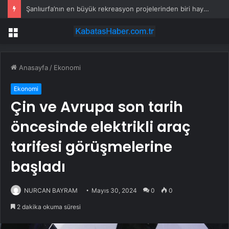
Şanlıurfa’nın en büyük rekreasyon projelerinden biri hayata geçiyor
Menü
Anasayfa
/
Ekonomi
Ekonomi
Çin ve Avrupa son tarih
öncesinde elektrikli araç
tarifesi görüşmelerine
başladı
NURCAN BAYRAM
Mayıs 30, 2024
0
0
2 dakika okuma süresi