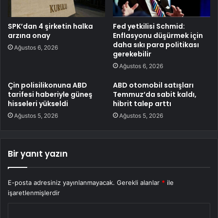
SPK’dan 4 şirketin halka
Fed yetkilisi Schmid:
arzına onay
Enflasyonu düşürmek için
daha sıkı para politikası
Ağustos 6, 2026
gerekebilir
Ağustos 6, 2026
Çin polisilikonuna ABD
ABD otomobil satışları
tarifesi haberiyle güneş
Temmuz’da sabit kaldı,
hisseleri yükseldi
hibrit talep arttı
Ağustos 5, 2026
Ağustos 5, 2026
Bir yanıt yazın
E-posta adresiniz yayınlanmayacak.
Gerekli alanlar
*
ile
işaretlenmişlerdir
Y