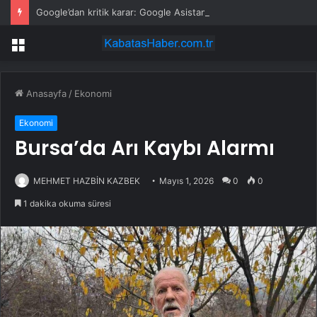
Google’dan kritik karar: Google Asistan 4 Eylül’de tarih oluyor
Menü
Anasayfa
/
Ekonomi
Ekonomi
Bursa’da Arı Kaybı Alarmı
MEHMET HAZBİN KAZBEK
Mayıs 1, 2026
0
0
1 dakika okuma süresi