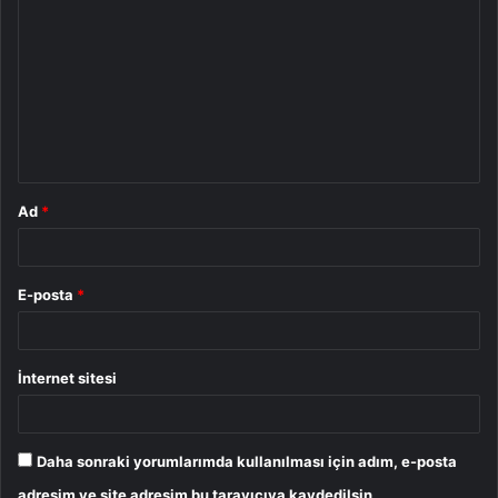
o
r
u
m
*
Ad
*
E-posta
*
İnternet sitesi
Daha sonraki yorumlarımda kullanılması için adım, e-posta
adresim ve site adresim bu tarayıcıya kaydedilsin.