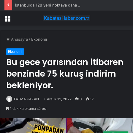
İstanbul’da 128 yeni noktaya daha EDS geliyor
Menü
Anasayfa
/
Ekonomi
Ekonomi
Bu gece yarısından itibaren
benzinde 75 kuruş indirim
bekleniyor.
FATMA KAZAN
Aralık 12, 2022
0
17
1 dakika okuma süresi