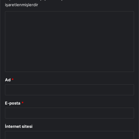
işaretlenmişlerdir
Y
o
r
u
m
*
Ad
*
E-posta
*
İnternet sitesi