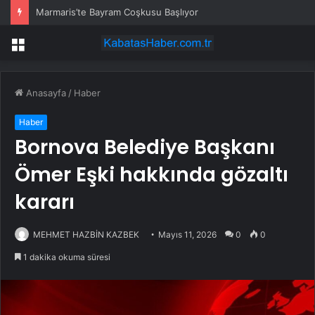
Marmaris’te Bayram Coşkusu Başlıyor
Menü
Anasayfa
/
Haber
Haber
Bornova Belediye Başkanı
Ömer Eşki hakkında gözaltı
kararı
MEHMET HAZBİN KAZBEK
Mayıs 11, 2026
0
0
1 dakika okuma süresi