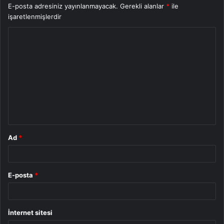
E-posta adresiniz yayınlanmayacak.
Gerekli alanlar
*
ile
işaretlenmişlerdir
Y
o
r
u
m
*
Ad
*
E-posta
*
İnternet sitesi