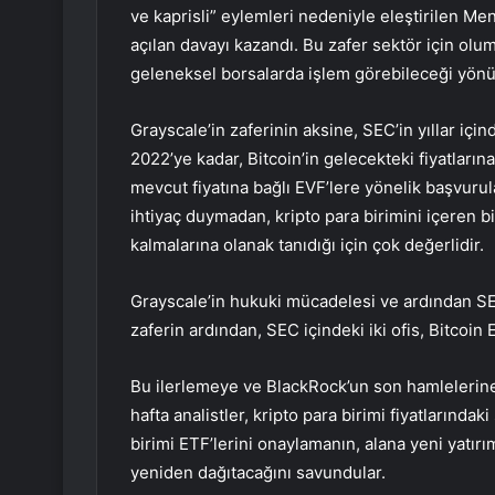
ve kaprisli” eylemleri nedeniyle eleştirilen M
açılan davayı kazandı. Bu zafer sektör için olum
geleneksel borsalarda işlem görebileceği yönün
Grayscale’in zaferinin aksine, SEC’in yıllar iç
2022’ye kadar, Bitcoin’in gelecekteki fiyatları
mevcut fiyatına bağlı EVF’lere yönelik başvurular
ihtiyaç duymadan, kripto para birimini içeren b
kalmalarına olanak tanıdığı için çok değerlidir.
Grayscale’in hukuki mücadelesi ve ardından SEC
zaferin ardından, SEC içindeki iki ofis, Bitcoin 
Bu ilerlemeye ve BlackRock’un son hamlelerine
hafta analistler, kripto para birimi fiyatlarındaki
birimi ETF’lerini onaylamanın, alana yeni yat
yeniden dağıtacağını savundular.