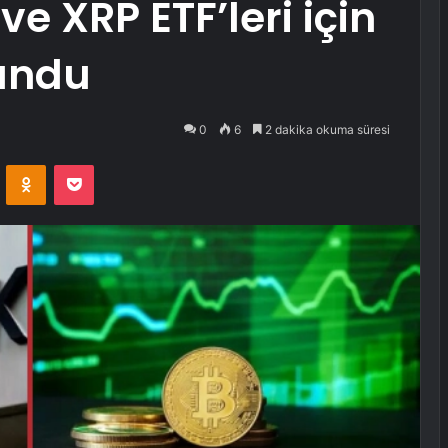
ve XRP ETF’leri için
undu
0
6
2 dakika okuma süresi
VKontakte
Odnoklassniki
Pocket