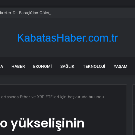
reter Dr. Baraçlı’dan Gölcük’teki projelere yakın takip
FA
HABER
EKONOMI
SAĞLIK
TEKNOLOJI
YAŞAM
n ortasında Ether ve XRP ETF’leri için başvuruda bulundu
o yükselişinin