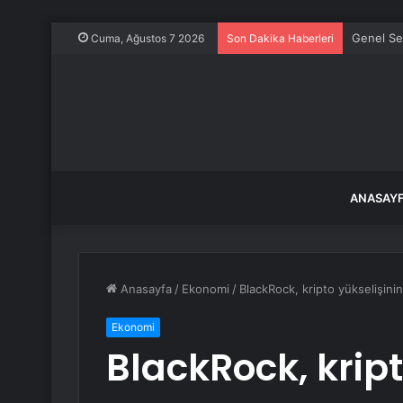
Genel Sek
Cuma, Ağustos 7 2026
Son Dakika Haberleri
ANASAY
Anasayfa
/
Ekonomi
/
BlackRock, kripto yükselişini
Ekonomi
BlackRock, kript