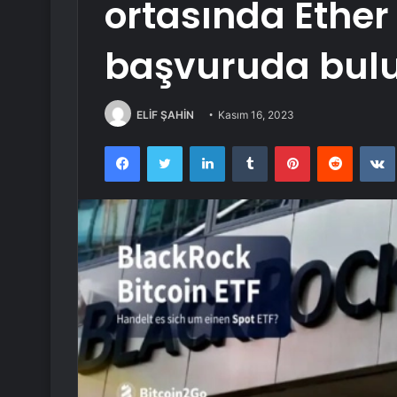
ortasında Ether 
başvuruda bul
ELİF ŞAHİN
Kasım 16, 2023
Facebook
Twitter
LinkedIn
Tumblr
Pinterest
Reddit