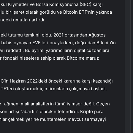
enkul Kıymetler ve Borsa Komisyonu’na (SEC) karşı
lu bir işaret olarak görüldü ve Bitcoin ETF’nin yakında
deki umutları artırdı.
indeki tutumu temkinli oldu. 2021 ortasından Ağustos
na bahis oynayan EVF’leri onaylarken, doğrudan Bitcoin’in
ı reddetti. Bu ayrım, yatırımcıların dijital cüzdanlara
ir fondaki hisselere sahip olarak Bitcoin’e maruz
’in Haziran 2022’deki önceki kararına karşı kazandığı
ETF’leri oluşturmak için firmalarla çalışmaya başladı.
 rağmen, mali analistlerin tümü iyimser değil. Geçen
 son artışı “abartılı” olarak nitelendirdi. Kripto para
ırımlar çekmek yerine muhtemelen mevcut sermayeyi