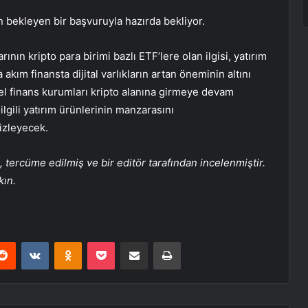
in bekleyen bir başvuruyla hazırda bekliyor.
nın kripto para birimi bazlı ETF’lere olan ilgisi, yatırım
 akım finansta dijital varlıkların artan öneminin altını
sel finans kurumları kripto alanına girmeye devam
e ilgili yatırım ürünlerinin manzarasını
izleyecek.
tercüme edilmiş ve bir editör tarafından incelenmiştir.
kın.
erest
Reddit
VKontakte
Odnoklassniki
Pocket
E-Posta ile paylaş
Yazdır