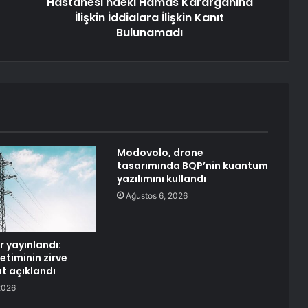
Hastanesi'ndeki Hamas Karargâhına
İlişkin İddialara İlişkin Kanıt
Bulunamadı
Modovolo, drone
tasarımında BQP’nin kuantum
yazılımını kullandı
Ağustos 6, 2026
er yayınlandı:
ketiminin zirve
at açıklandı
2026