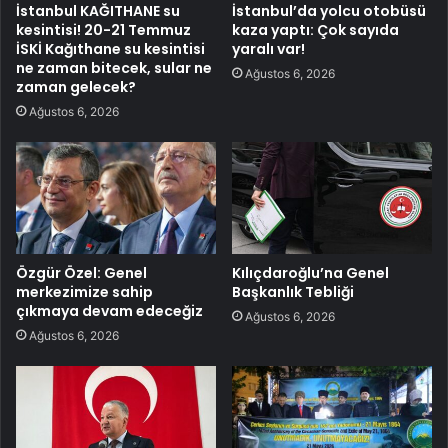
İstanbul KAĞITHANE su
İstanbul’da yolcu otobüsü
kesintisi! 20-21 Temmuz
kaza yaptı: Çok sayıda
İSKİ Kağıthane su kesintisi
yaralı var!
ne zaman bitecek, sular ne
Ağustos 6, 2026
zaman gelecek?
Ağustos 6, 2026
Özgür Özel: Genel
Kılıçdaroğlu’na Genel
merkezimize sahip
Başkanlık Tebliği
çıkmaya devam edeceğiz
Ağustos 6, 2026
Ağustos 6, 2026