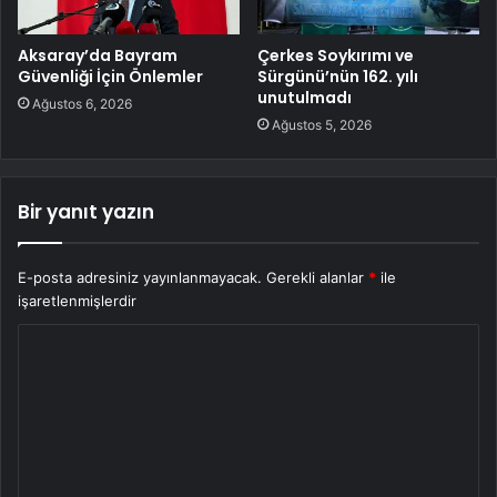
Aksaray’da Bayram
Çerkes Soykırımı ve
Güvenliği İçin Önlemler
Sürgünü’nün 162. yılı
unutulmadı
Ağustos 6, 2026
Ağustos 5, 2026
Bir yanıt yazın
E-posta adresiniz yayınlanmayacak.
Gerekli alanlar
*
ile
işaretlenmişlerdir
Y
o
r
u
m