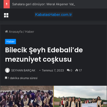
Sahalara geri dönüyor: Meral Akşener Vakfı resmen kuruldu
Menü
Anasayfa
/
Haber
Haber
Bilecik Şeyh Edebali’de
mezuniyet coşkusu
SEYHAN BARÇAK
Temmuz 7, 2023
0
17
1 dakika okuma süresi