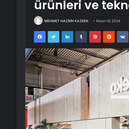
ürünleri ve tekn
MEHMET HAZBİN KAZBEK
Nisan 19, 2024
Facebook
Twitter
LinkedIn
Tumblr
Pinterest
Reddit