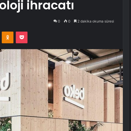
oloji ihracatı
0
0
2 dakika okuma süresi
VKontakte
Odnoklassniki
Pocket