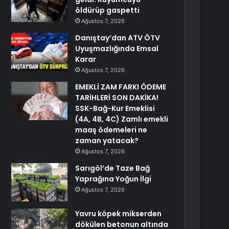
öldürüp gaspetti
Ağustos 7, 2026
Danıştay’dan ATV ÖTV
Uyuşmazlığında Emsal
Karar
Ağustos 7, 2026
EMEKLİ ZAM FARKI ÖDEME
TARİHLERİ SON DAKİKA!
SSK-Bağ-Kur Emeklisi
(4A, 4B, 4C) Zamlı emekli
maaş ödemeleri ne
zaman yatacak?
Ağustos 7, 2026
Sarıgöl’de Taze Bağ
Yaprağına Yoğun İlgi
Ağustos 7, 2026
Yavru köpek mikserden
dökülen betonun altında