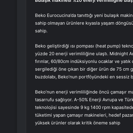
Bulaşık makinesi %20 enerji verimliliğine ulaş
Beko Eurocucina’da tanıttığı yeni bulaşık maki
sahip olmayan ürünlere kıyasla yaşam döngüs
sahip.
Beko geliştirdiği ısı pompası (heat pump) tekno
yüzde 20 enerji verimliliğine ulaştı. Midnight 
fırınlar, 60/80cm indüksiyonlu ocaklar ve yatı
sergilediği öne çıkan bir diğer ürün de 75 cm g
buzdolabı, Beko’nun portföyündeki en sessiz b
Beko’nun enerji verimliliğinde öncü çamaşır ma
tasarrufu sağlıyor. A-50% Enerji Avrupa ve Tür
teknolojisi sayesinde 9 kg 1400 rpm kapasitede 
tüketimi yapan çamaşır makineleri, hedef pazarl
yüksek ürünler olarak kritik öneme sahip