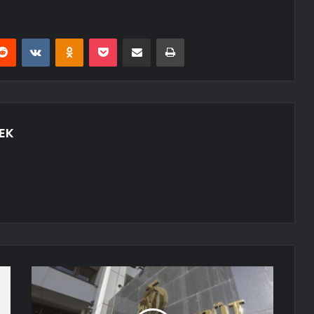
erest
Reddit
VKontakte
Odnoklassniki
Pocket
E-Posta ile paylaş
Yazdır
EK