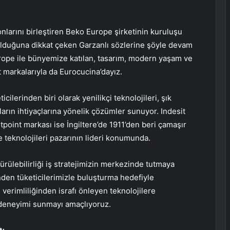
larını birleştiren Beko Europe şirketinin kuruluşu
4 olduğuna dikkat çeken Garzanlı sözlerine şöyle devam
urope ile bünyemize katılan, tasarım, modern yaşam ve
 markalarıyla da Eurocucina’dayız.
lerinden biri olarak yenilikçi teknolojileri, şık
ların ihtiyaçlarına yönelik çözümler sunuyor. Indesit
otpoint markası ise İngiltere’de 1911’den beri çamaşır
e teknolojileri pazarının lideri konumunda.
dürülebilirliği iş stratejimizin merkezinde tutmaya
en tüketicilerimizle buluşturma hedefiyle
 verimliliğinden israfı önleyen teknolojilere
deneyimi sunmayı amaçlıyoruz.