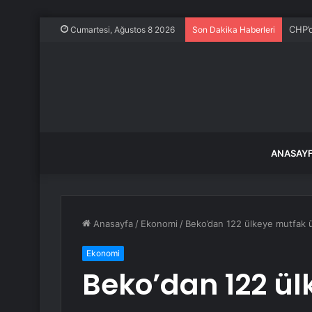
İstan
Cumartesi, Ağustos 8 2026
Son Dakika Haberleri
ANASAY
Anasayfa
/
Ekonomi
/
Beko’dan 122 ülkeye mutfak ür
Ekonomi
Beko’dan 122 ü