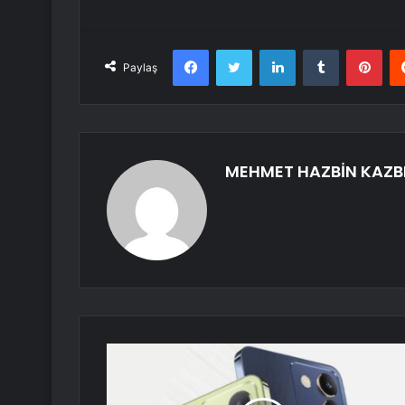
Facebook
Twitter
LinkedIn
Tumblr
Pint
Paylaş
MEHMET HAZBİN KAZB