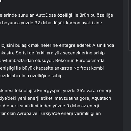
tı
nelerinde sunulan AutoDose özelliği ile ürün bu özelliğe
ü boyunca yüzde 32 daha düşük karbon ayak izine
lojisini bulaşık makinelerine entegre ederek A sınıfında
Ankastre Serisi de farklı ara yüz seçeneklerine sahip
k davlumbazlardan oluşuyor. Beko’nun Eurocucina’da
enişliği ile büyük kapasite ankastre No frost kombi
uzdolabı olma özelliğine sahip.
kinesi teknolojisi Energyspin, yüzde 35’e varan enerji
kiye’deki yeni enerji etiketi mevzuatına göre, Aquatech
A enerji sınıfı limitinden yüzde 0 daha az enerji
ar olan Avrupa ve Türkiye’de enerji verimliliği en