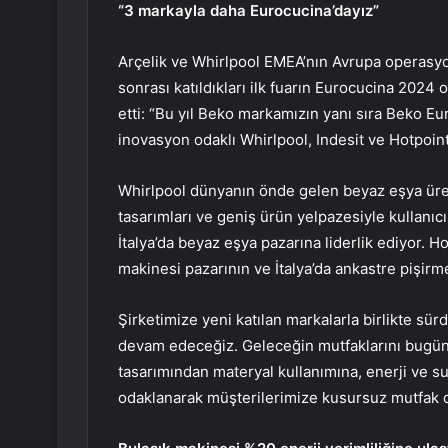
“3 markayla daha Eurocucina’dayız”
Arçelik ve Whirlpool EMEA’nın Avrupa operasyon
sonrası katıldıkları ilk fuarın Eurocucina 202
etti: “Bu yıl Beko markamızın yanı sıra Beko E
inovasyon odaklı Whirlpool, Indesit ve Hotpoint
Whirlpool dünyanın önde gelen beyaz eşya üretici
tasarımları ve geniş ürün yelpazesiyle kullanıcı
İtalya’da beyaz eşya pazarına liderlik ediyor. H
makinesi pazarının ve İtalya’da ankastre pişirm
Şirketimize yeni katılan markalarla birlikte sür
devam edeceğiz. Geleceğin mutfaklarını bugünd
tasarımından materyal kullanımına, enerji ve su
odaklanarak müşterilerimize kusursuz mutfak 