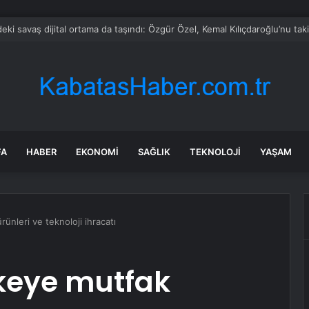
bul’da 128 yeni noktaya daha EDS geliyor
FA
HABER
EKONOMI
SAĞLIK
TEKNOLOJI
YAŞAM
ünleri ve teknoloji ihracatı
lkeye mutfak