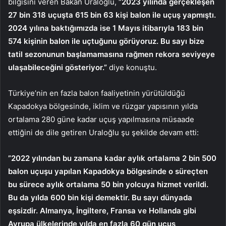
bilgisini veren Bakan Uraloğlu,
”2023 yılında gerçekleşen
27 bin 318 uçuşta 615 bin 63 kişi balon ile uçuş yapmıştı.
2024 yılına baktığımızda ise 1 Mayıs itibarıyla 183 bin
574 kişinin balon ile uçtuğunu görüyoruz. Bu sayı bize
tatil sezonunun başlamamasına rağmen rekora seviyeye
ulaşabileceğini gösteriyor.”
diye konuştu.
Türkiye’nin en fazla balon faaliyetinin yürütüldüğü
Kapadokya bölgesinde, iklim ve rüzgar yapısının yılda
ortalama 280 güne kadar uçuş yapılmasına müsaade
ettiğini de dile getiren Uraloğlu şu şekilde devam etti:
”2022 yılından bu zamana kadar aylık ortalama 2 bin 500
balon uçuşu yapılan Kapadokya bölgesinde o süreçten
bu sürece aylık ortalama 50 bin yolcuya hizmet verildi.
Bu da yılda 600 bin kişi demektir. Bu sayı dünyada
eşsizdir. Almanya, İngiltere, Fransa ve Hollanda gibi
Avrupa ülkelerinde yılda en fazla 60 gün uçuş