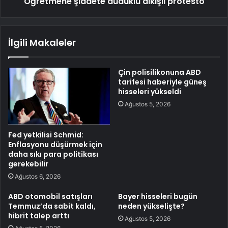
Öğretmene şiddete düdüklü alkışlı protesto
İlgili Makaleler
Çin polisilikonuna ABD
tarifesi haberiyle güneş
hisseleri yükseldi
Ağustos 5, 2026
Fed yetkilisi Schmid:
Enflasyonu düşürmek için
daha sıkı para politikası
gerekebilir
Ağustos 6, 2026
ABD otomobil satışları
Bayer hisseleri bugün
Temmuz’da sabit kaldı,
neden yükselişte?
hibrit talep arttı
Ağustos 5, 2026