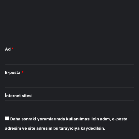
r
u
m
*
Ad
*
E-posta
*
İnternet sitesi
Daha sonraki yorumlarımda kullanılması için adım, e-posta
adresim ve site adresim bu tarayıcıya kaydedilsin.