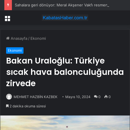
Sahalara geri dönüyor: Meral Akşener Vakfı resmen kuruldu
Menü
Anasayfa
/
Ekonomi
Ekonomi
Bakan Uraloğlu: Türkiye
sıcak hava balonculuğunda
zirvede
MEHMET HAZBİN KAZBEK
Mayıs 10, 2024
0
0
2 dakika okuma süresi