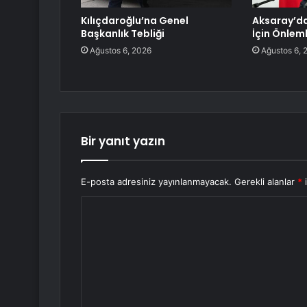
Kılıçdaroğlu’na Genel
Aksaray’da
Başkanlık Tebliği
İçin Önlem
Ağustos 6, 2026
Ağustos 6, 
Bir yanıt yazın
E-posta adresiniz yayınlanmayacak.
Gerekli alanlar
*
i
Y
o
r
u
m