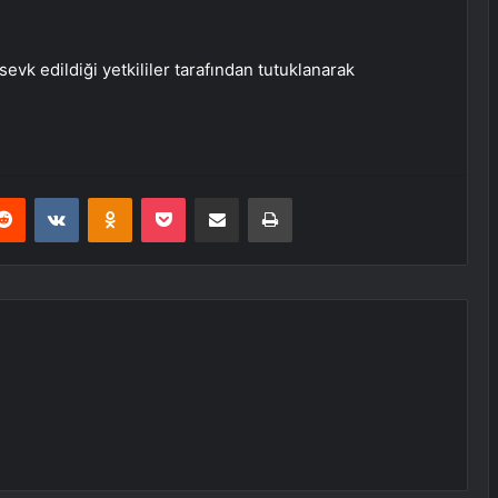
sevk edildiği yetkililer tarafından tutuklanarak
erest
Reddit
VKontakte
Odnoklassniki
Pocket
E-Posta ile paylaş
Yazdır