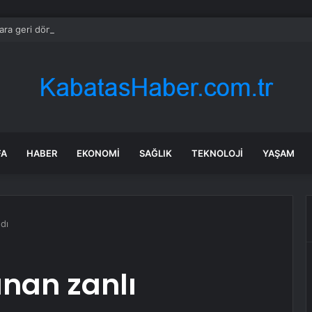
ara geri dönüyor: Meral Akşener Vakfı resmen kuruldu
FA
HABER
EKONOMI
SAĞLIK
TEKNOLOJI
YAŞAM
dı
nan zanlı