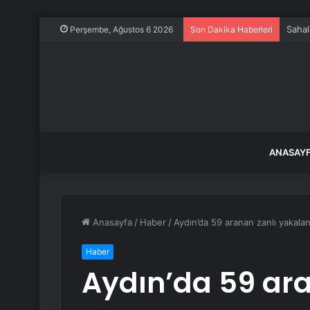
Sahal
Perşembe, Ağustos 6 2026
Son Dakika Haberleri
ANASAY
Anasayfa
/
Haber
/
Aydın’da 59 aranan zanlı yakalan
Haber
Aydın’da 59 ara