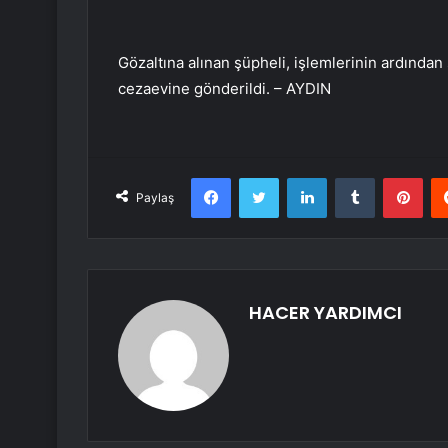
Gözaltına alınan şüpheli, işlemlerinin ardından 
cezaevine gönderildi. – AYDIN
Facebook
Twitter
LinkedIn
Tumblr
Pint
Paylaş
HACER YARDIMCI