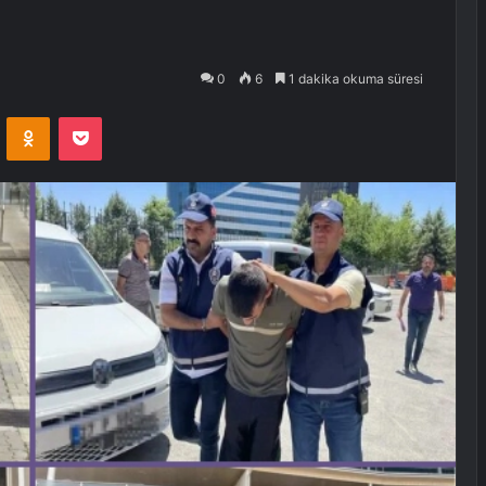
0
6
1 dakika okuma süresi
VKontakte
Odnoklassniki
Pocket