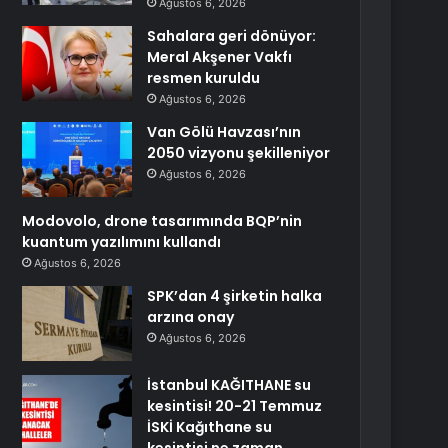
Ağustos 6, 2026
Sahalara geri dönüyor:
Meral Akşener Vakfı
resmen kuruldu
Ağustos 6, 2026
Van Gölü Havzası’nın
2050 vizyonu şekilleniyor
Ağustos 6, 2026
Modovolo, drone tasarımında BQP’nin
kuantum yazılımını kullandı
Ağustos 6, 2026
SPK’dan 4 şirketin halka
arzına onay
Ağustos 6, 2026
İstanbul KAĞITHANE su
kesintisi! 20-21 Temmuz
İSKİ Kağıthane su