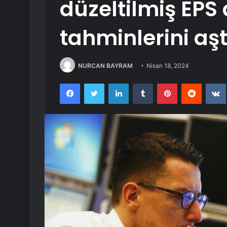
düzeltilmiş EPS 
tahminlerini aşt
NURCAN BAYRAM
Nisan 18, 2024
Facebook
Twitter
LinkedIn
Tumblr
Pinterest
Reddit