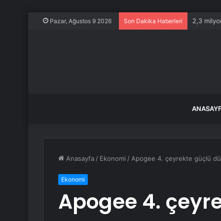
2,3 milyo
Pazar, Ağustos 9 2026
Son Dakika Haberleri
ANASAY
Anasayfa
/
Ekonomi
/
Apogee 4. çeyrekte güçlü düzel
Ekonomi
Apogee 4. çeyr