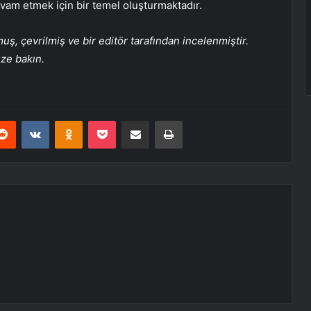
evam etmek için bir temel oluşturmaktadır.
, çevrilmiş ve bir editör tarafından incelenmiştir.
üze bakın.
erest
Reddit
VKontakte
Odnoklassniki
Pocket
E-Posta ile paylaş
Yazdır