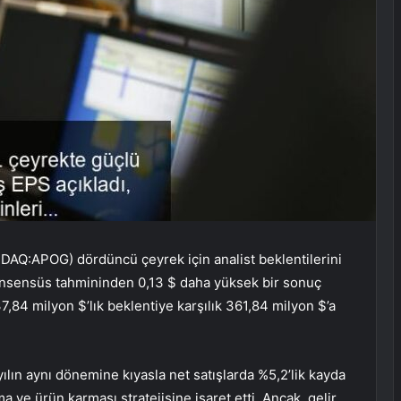
AQ:APOG) dördüncü çeyrek için analist beklentilerini
k konsensüs tahmininden 0,13 $ daha yüksek bir sonuç
37,84 milyon $’lık beklentiye karşılık 361,84 milyon $’a
lın aynı dönemine kıyasla net satışlarda %5,2’lik kayda
a ve ürün karması stratejisine işaret etti. Ancak, gelir