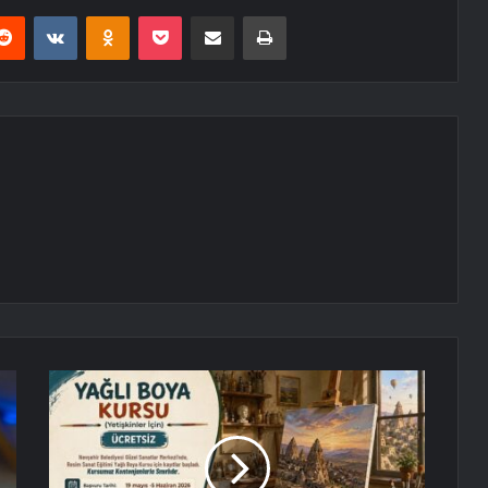
erest
Reddit
VKontakte
Odnoklassniki
Pocket
E-Posta ile paylaş
Yazdır