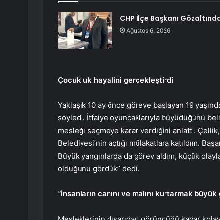
CHP İlçe Başkanı Gözaltınd
Ağustos 6, 2026
Çocukluk hayalini gerçekleştirdi
Yaklaşık 10 ay önce göreve başlayan 19 yaşındak
söyledi. İtfaiye oyuncaklarıyla büyüdüğünü belirt
mesleği seçmeye karar verdiğini anlattı. Çelli
Belediyesi’nin açtığı mülakatlara katıldım. Baş
Büyük yangınlarda da görev aldım, küçük olayla
olduğunu gördük” dedi.
“İnsanların canını ve malını kurtarmak büyük 
Mesleklerinin dışarıdan göründüğü kadar kolay