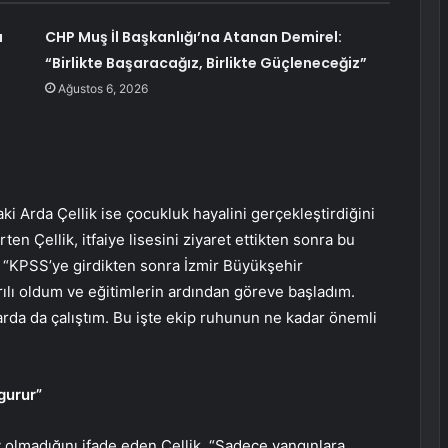
a
CHP Muş İl Başkanlığı’na Atanan Demirel:
“Birlikte Başaracağız, Birlikte Güçleneceğiz”
Ağustos 6, 2026
i Arda Çellik ise çocukluk hayalini gerçekleştirdiğini
en Çellik, itfaiye lisesini ziyaret ettikten sonra bu
k, “KPSS’ye girdikten sonra İzmir Büyükşehir
arılı oldum ve eğitimlerin ardından göreve başladım.
rda da çalıştım. Bu işte ekip ruhunun ne kadar önemli
gurur”
 olmadığını ifade eden Çellik, “Sadece yangınlara