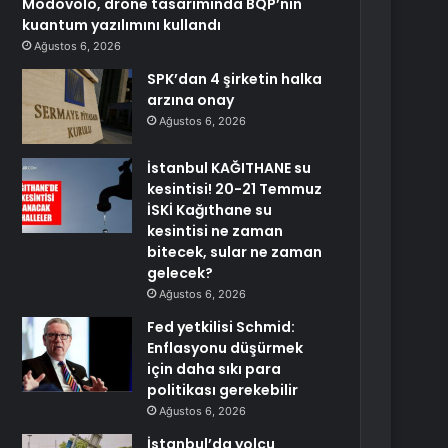
Modovolo, drone tasarımında BQP’nin
kuantum yazılımını kullandı
Ağustos 6, 2026
SPK’dan 4 şirketin halka
arzına onay
Ağustos 6, 2026
İstanbul KAĞITHANE su
kesintisi! 20-21 Temmuz
İSKİ Kağıthane su
kesintisi ne zaman
bitecek, sular ne zaman
gelecek?
Ağustos 6, 2026
Fed yetkilisi Schmid:
Enflasyonu düşürmek
için daha sıkı para
politikası gerekebilir
Ağustos 6, 2026
İstanbul’da yolcu