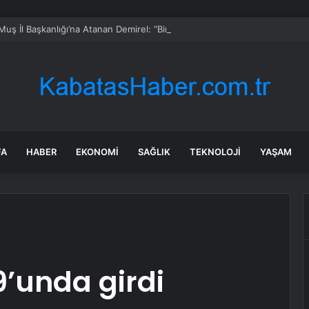
uş İl Başkanlığı’na Atanan Demirel: “Birlikte Başaracağız, Birlikte Güçle
FA
HABER
EKONOMI
SAĞLIK
TEKNOLOJI
YAŞAM
19’unda girdi