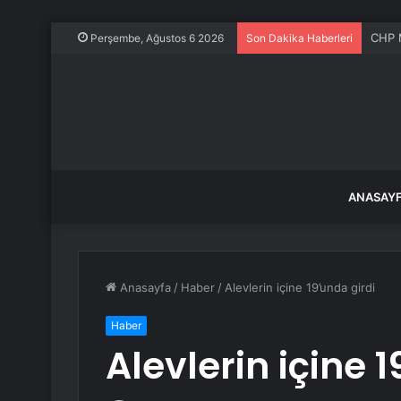
CHP M
Perşembe, Ağustos 6 2026
Son Dakika Haberleri
ANASAY
Anasayfa
/
Haber
/
Alevlerin içine 19’unda girdi
Haber
Alevlerin içine 