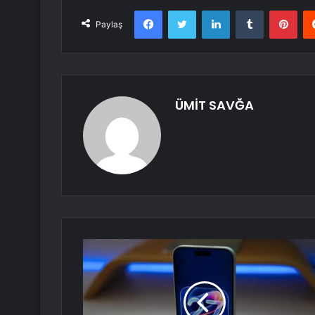
Facebook
Twitter
LinkedIn
Tumblr
Pint
Paylaş
ÜMİT SAVĞA