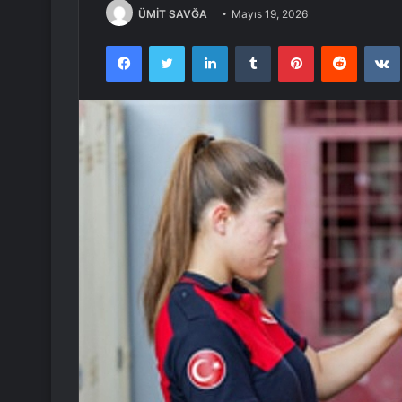
ÜMİT SAVĞA
Mayıs 19, 2026
Facebook
Twitter
LinkedIn
Tumblr
Pinterest
Reddit