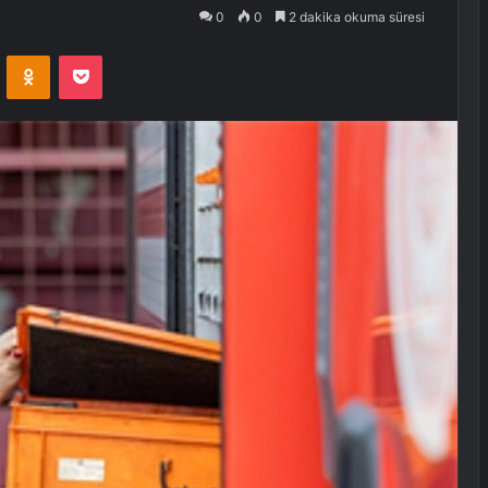
0
0
2 dakika okuma süresi
VKontakte
Odnoklassniki
Pocket