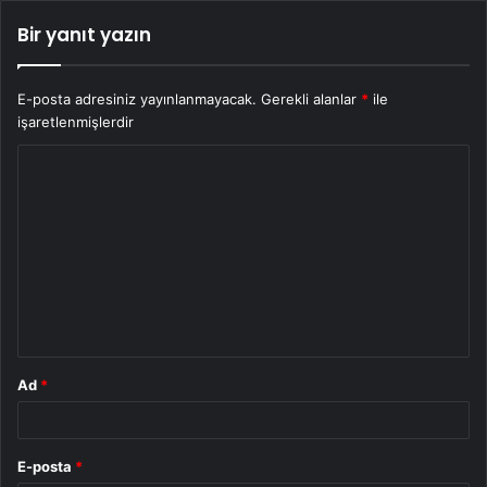
Bir yanıt yazın
E-posta adresiniz yayınlanmayacak.
Gerekli alanlar
*
ile
işaretlenmişlerdir
Y
o
r
u
m
*
Ad
*
E-posta
*