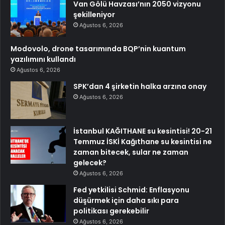
Van Gölü Havzası’nın 2050 vizyonu
şekilleniyor
Ağustos 6, 2026
Modovolo, drone tasarımında BQP’nin kuantum
yazılımını kullandı
Ağustos 6, 2026
SPK’dan 4 şirketin halka arzına onay
Ağustos 6, 2026
İstanbul KAĞITHANE su kesintisi! 20-21
Temmuz İSKİ Kağıthane su kesintisi ne
zaman bitecek, sular ne zaman
gelecek?
Ağustos 6, 2026
Fed yetkilisi Schmid: Enflasyonu
düşürmek için daha sıkı para
politikası gerekebilir
Ağustos 6, 2026