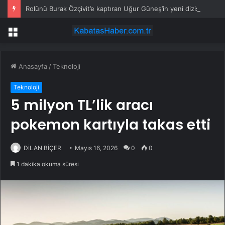
Rolünü Burak Özçivit’e kaptıran Uğur Güneş’in yeni dizisi belli oldu
Menü
Anasayfa
/
Teknoloji
Teknoloji
5 milyon TL’lik aracı
pokemon kartıyla takas etti
DİLAN BİÇER
Mayıs 16, 2026
0
0
1 dakika okuma süresi