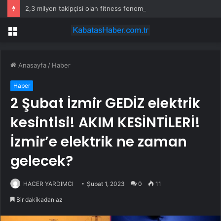
2,3 milyon takipçisi olan fitness fenomeni evinde ölü bulundu
Menü
Anasayfa
/
Haber
Haber
2 Şubat İzmir GEDİZ elektrik
kesintisi! AKIM KESİNTİLERİ!
İzmir’e elektrik ne zaman
gelecek?
HACER YARDIMCI
Şubat 1, 2023
0
11
Bir dakikadan az