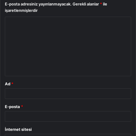
E-posta adresiniz yayınlanmayacak.
Gerekli alanlar
*
ile
işaretlenmişlerdir
Y
o
r
u
m
*
Ad
*
E-posta
*
İnternet sitesi